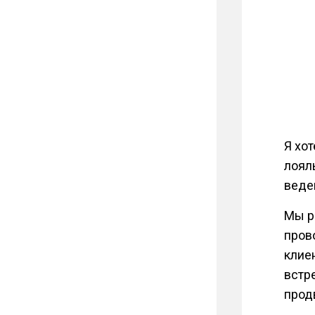
Я хо
лоял
веде
Мы р
пров
клие
встр
прод