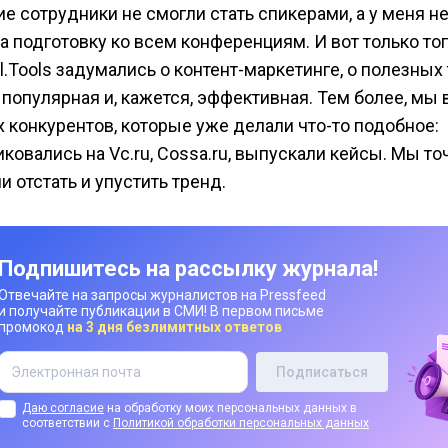
е сотрудники не смогли стать спикерами, а у меня не
на подготовку ко всем конференциям. И вот только то
al.Tools задумались о контент-маркетинге, о полезных 
 популярная и, кажется, эффективная. Тем более, мы
х конкурентов, которые уже делали что-то подобное:
ковались на Vc.ru, Cossa.ru, выпускали кейсы. Мы то
и отстать и упустить тренд.
Подпишитесь на рассылку журнала!
Отвечайте на запросы журналистов на Pressfeed
и получайте публикации в СМИ! В первом письме
промокод
на 3 дня безлимитных ответов
Даю согласие
на обработку моих персональных данных в
соответствии с
Политикой обработки персональных данных