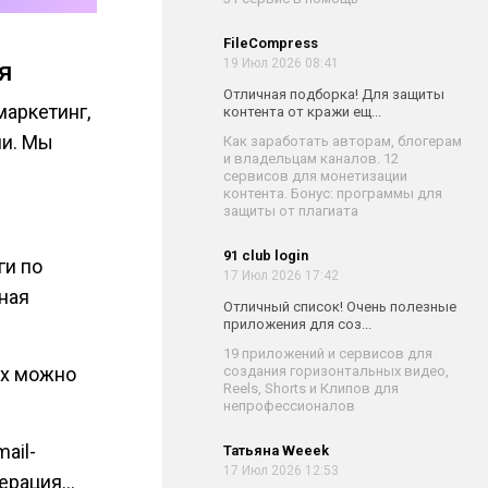
FileCompress
19 Июл 2026 08:41
я
Отличная подборка! Для защиты
маркетинг,
контента от кражи ещ...
ии. Мы
Как заработать авторам, блогерам
и владельцам каналов. 12
сервисов для монетизации
контента. Бонус: программы для
защиты от плагиата
91 club login
ги по
17 Июл 2026 17:42
ная
Отличный список! Очень полезные
приложения для соз...
19 приложений и сервисов для
создания горизонтальных видео,
ых можно
Reels, Shorts и Клипов для
непрофессионалов
ail-
Татьяна Weeek
17 Июл 2026 12:53
нерация…