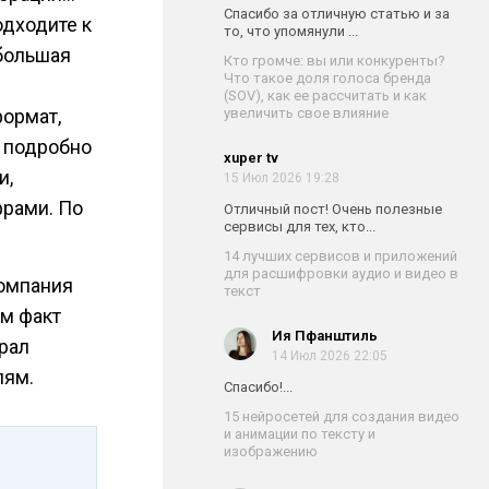
Спасибо за отличную статью и за
одходите к
то, что упомянули ...
 большая
Кто громче: вы или конкуренты?
Что такое доля голоса бренда
(SOV), как ее рассчитать и как
увеличить свое влияние
ормат,
, подробно
xuper tv
и,
15 Июл 2026 19:28
фрами. По
Отличный пост! Очень полезные
сервисы для тех, кто...
14 лучших сервисов и приложений
для расшифровки аудио и видео в
компания
текст
ам факт
Ия Пфанштиль
брал
14 Июл 2026 22:05
лям.
Спасибо!...
15 нейросетей для создания видео
и анимации по тексту и
изображению