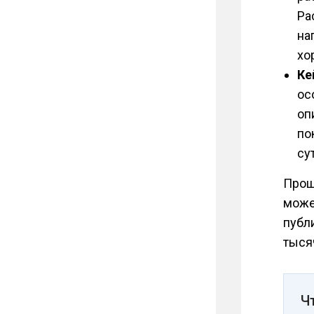
Ра
на
хо
Ке
ос
оп
по
су
Проще
може
публи
тыся
Ч