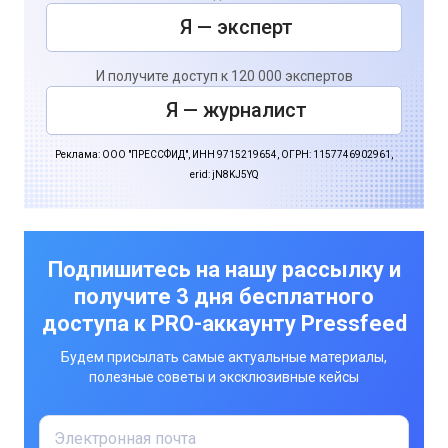
Я — эксперт
И получите доступ к 120 000 экспертов
Я — журналист
Реклама: ООО "ПРЕССФИД", ИНН 9715219654, ОГРН: 1157746902961,
erid: jN8KJ5YQ
Подпишитесь на нашу рассылку и
получите 3 дня бесплатного
доступа к PRO-аккаунту Pressfeed
Будем присылать самые актуальные материалы,
полезные советы и эксклюзивные кейсы