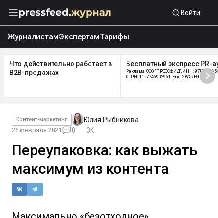
Войти
Журналистам
Экспертам
Тарифы
Что действительно работает в
Бесплатный экспресс PR-а
B2B-продажах
Реклама: ООО "ПРЕССФИД", ИНН: 9715219654
ОГРН: 1157746902961, Erid: 2W5zFGDycPz
Юлия Рыбникова
Контент-маркетинг
26 февраля 2021
0
3K
Переупаковка: как выжать
максимум из контента
Максимально «безотходное»