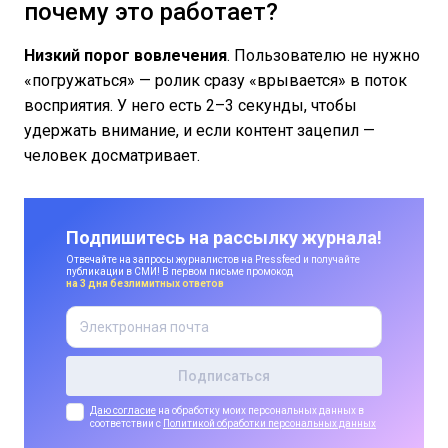
почему это работает?
Низкий порог вовлечения
. Пользователю не нужно
«погружаться» — ролик сразу «врывается» в поток
восприятия. У него есть 2–3 секунды, чтобы
удержать внимание, и если контент зацепил —
человек досматривает.
Подпишитесь на рассылку журнала!
Отвечайте на запросы журналистов на Pressfeed и получайте
публикации в СМИ! В первом письме промокод
на 3 дня безлимитных ответов
Даю согласие
на обработку моих персональных данных в
соответствии с
Политикой обработки персональных данных