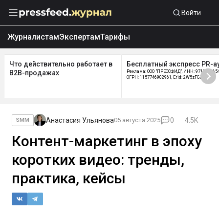
Войти
Журналистам
Экспертам
Тарифы
Что действительно работает в
Бесплатный экспресс PR-а
B2B-продажах
Реклама: ООО "ПРЕССФИД", ИНН: 9715219654
ОГРН: 1157746902961, Erid: 2W5zFGDycPz
Анастасия Ульянова
05 августа 2025
0
4.5K
SMM
Контент-маркетинг в эпоху
коротких видео: тренды,
практика, кейсы