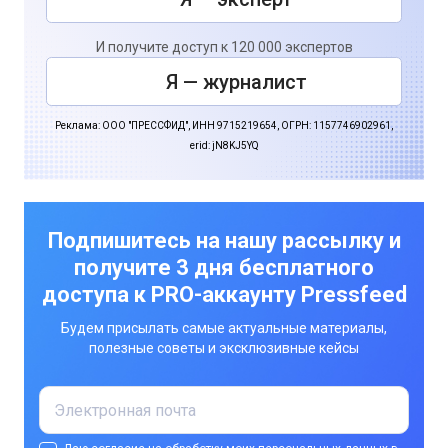
И получите доступ к 120 000 экспертов
Я — журналист
Реклама: ООО "ПРЕССФИД", ИНН 9715219654, ОГРН: 1157746902961,
erid: jN8KJ5YQ
Подпишитесь на нашу рассылку и
получите 3 дня бесплатного
доступа к PRO-аккаунту Pressfeed
Будем присылать самые актуальные материалы,
полезные советы и эксклюзивные кейсы