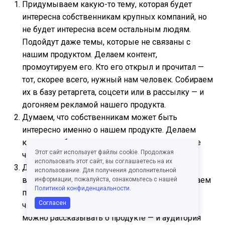
Придумываем какую-то тему, которая будет
интересна собственникам крупных компаний, но
не будет интересна всем остальным людям.
Подойдут даже темы, которые не связаны с
нашим продуктом. Делаем контент,
промоутируем его. Кто его открыл и прочитал —
тот, скорее всего, нужный нам человек. Собираем
их в базу ретаргета, соцсети или в рассылку — и
догоняем рекламой нашего продукта.
Думаем, что собственникам может быть
интересно именно о нашем продукте. Делаем
контент, публикуем его на площадках, которые
Этот сайт использует файлы cookie. Продолжая
читают нужные люди — профит.
использовать этот сайт, вы соглашаетесь на их
Делаем контент для широкой аудитории,
использование. Для получения дополнительной
вбухиваем тонну денег в дистрибуцию, получаем
информации, пожалуйста, ознакомьтесь с нашей
Политикой конфиденциальности
.
популярное медиа, которое читают все, в том
Согласен
числе собственники крупных компаний. Затем
можно рассказывать о продукте — и аудитория