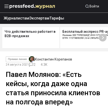
Войти
Журналистам
Экспертам
Тарифы
Что действительно работает в
Бесплатный экспресс PR-а
B2B-продажах
Реклама: ООО "ПРЕССФИД", ИНН: 9715219654
ОГРН: 1157746902961, Erid: 2W5zFGDycPz
Константин Корепанов
Прямая линия
24 августа 2021
2
4.3K
Павел Молянов: «Есть
кейсы, когда даже одна
статья приносила клиентов
на полгода вперед»