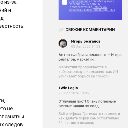
о из-за
Даю согласие
на обработку моих
персональных данных
в соответствии с
Политикой
ний и
обработки персональных данных
нд
звестность
СВЕЖИЕ КОММЕНТАРИИ
Игорь Безгалов
03 Авг 2026 14:08
Автор «Фабрики смыслов» — Игорь
Безгалов, маркетин...
Маркетинг превращается в
избирательную кампанию: как ИИ
усиливает борьбу за смыслы
1Win Login
29 Июл 2026 13:05
и,
Отличный пост! Очень полезные
рекомендации по созд...
Это не
Всё о гифках. Где искать готовые и
спознать и
как делать гифки самостоятельно.
31 сервис в помощь
ых следов.