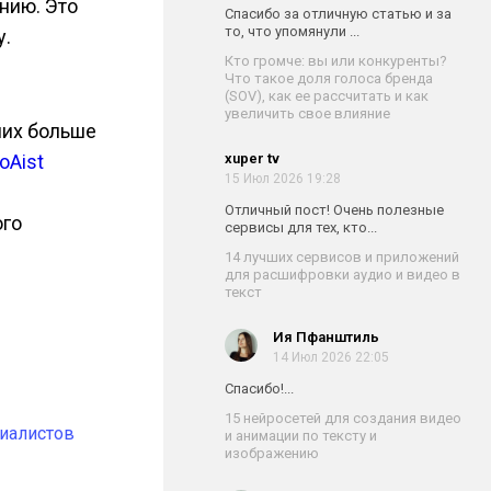
нию. Это
Спасибо за отличную статью и за
то, что упомянули ...
у.
Кто громче: вы или конкуренты?
Что такое доля голоса бренда
(SOV), как ее рассчитать и как
увеличить свое влияние
них больше
oAist
xuper tv
15 Июл 2026 19:28
Отличный пост! Очень полезные
ого
сервисы для тех, кто...
14 лучших сервисов и приложений
для расшифровки аудио и видео в
текст
Ия Пфанштиль
14 Июл 2026 22:05
Спасибо!...
15 нейросетей для создания видео
иалистов
и анимации по тексту и
изображению