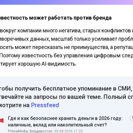
звестность может работать против бренда
 вокруг компании много негатива, старых конфликтов
иворечивых данных, масштаб только усиливает пробл
осеть может пересказать не преимущества, а репут
 Поэтому известность без управления цифровым сле
нтирует хорошую AI-видимость.
тобы получить бесплатное упоминание в СМИ,
твечайте на запросы по вашей теме. Полный с
мотрите на
Pressfeed
Где и как безопаснее хранить деньги в 2026 году:
наличные, вклад или накопительный счет?
PrimaMedia, Владивосток.
05.08.2026 11:25