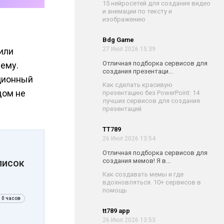
15 нейросетей для создания видео
и анимации по тексту и
изображению
Bdg Game
27 Июл 2026 15:39
 или
Отличная подборка сервисов для
ему.
создания презентаци...
ационный
Как сделать красивую
дом не
презентацию без PowerPoint: 14
лучших сервисов для создания
презентаций
TT789
26 Июл 2026 13:54
Отличная подборка сервисов для
писок
создания мемов! Я в...
Как создавать мемы и где
вдохновляться. 10+ сервисов в
помощь
10 часов
tt789 app
26 Июл 2026 13:53