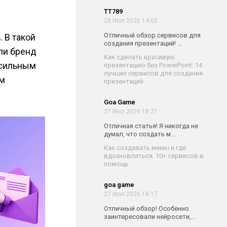
TT789
28 Июл 2026 14:05
Отличный обзор сервисов для
 В такой
создания презентаций! ...
ли бренд
Как сделать красивую
 сильным
презентацию без PowerPoint: 14
лучших сервисов для создания
ым
презентаций
Goa Game
27 Июл 2026 18:21
Отличная статья! Я никогда не
думал, что создать м...
Как создавать мемы и где
вдохновляться. 10+ сервисов в
помощь
goa game
27 Июл 2026 18:17
Отличный обзор! Особенно
заинтересовали нейросети,...