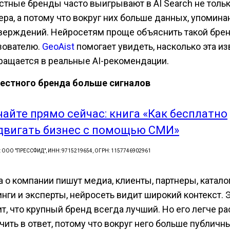
стные бренды часто выигрывают в AI Search не тольк
ера, а потому что вокруг них больше данных, упомина
верждений. Нейросетям проще объяснить такой бре
зователю.
GeoAist
помогает увидеть, насколько эта и
ращается в реальные AI-рекомендации.
вестного бренда больше сигналов
чайте прямо сейчас: книга «Как бесплатно
двигать бизнес с помощью СМИ»
: ООО "ПРЕССФИД", ИНН: 9715219654, ОГРН: 1157746902961
 о компании пишут медиа, клиенты, партнеры, каталог
инги и эксперты, нейросеть видит широкий контекст. 
т, что крупный бренд всегда лучший. Но его легче ра
чить в ответ, потому что вокруг него больше публичн