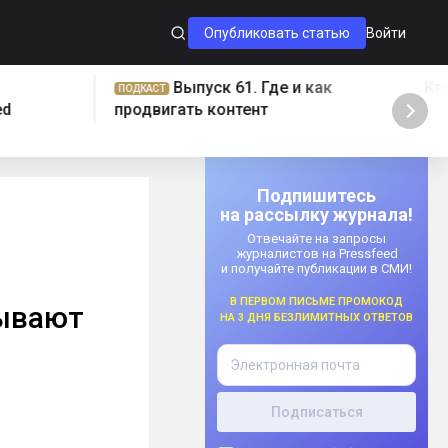
Опубликовать статью
Войти
Выпуск 61. Где и как
Кто громч
ПОДКАСТ
продвигать контент
Подпишитесь
на рассылку журнала!
Отвечайте на запросы
журналистов на Pressfeed
и получайте публикации в СМИ!
В первом письме промокод
ывают
на 3 дня безлимитных ответов