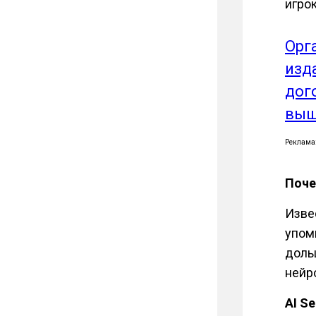
игро
Орг
изд
дог
выш
Реклама
Поче
Изве
упоми
доль
нейр
AI S