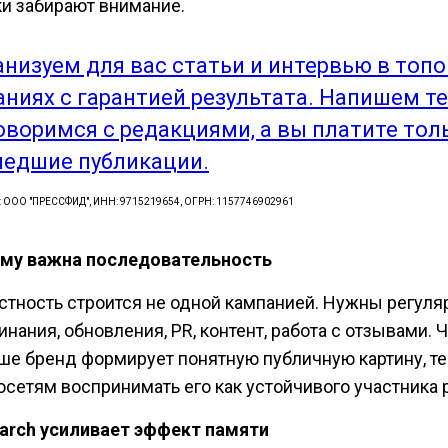
ки забирают внимание.
анизуем для вас статьи и интервью в топ
аниях с гарантией результата. Напишем те
оворимся с редакциями, а вы платите тол
едшие публикации.
: ООО "ПРЕССФИД", ИНН: 9715219654, ОГРН: 1157746902961
му важна последовательность
стность строится не одной кампанией. Нужны регул
нания, обновления, PR, контент, работа с отзывами. 
ше бренд формирует понятную публичную картину, т
осетям воспринимать его как устойчивого участника 
earch усиливает эффект памяти