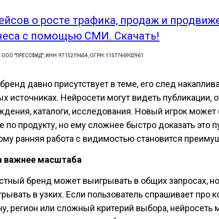
кейсов о росте трафика, продаж и продвиж
неса с помощью СМИ. Скачать!
: ООО "ПРЕССФИД", ИНН: 9715219654, ОГРН: 1157746902961
бренд давно присутствует в теме, его след накаплив
ых источниках. Нейросети могут видеть публикации, 
ждения, каталоги, исследования. Новый игрок может
е по продукту, но ему сложнее быстро доказать это п
ому ранняя работа с видимостью становится преиму
 важнее масштаба
стный бренд может выигрывать в общих запросах, н
грывать в узких. Если пользователь спрашивает про 
чу, регион или сложный критерий выбора, нейросеть