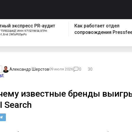
спресс PR-аудит
Как работает отдел
ИНН: 9715219654, ОГРН:
сопровождения Pressfeed
FGDycPz
Александр Шерстов
09 июля 2026
0
30
st
чему известные бренды выигр
I Search