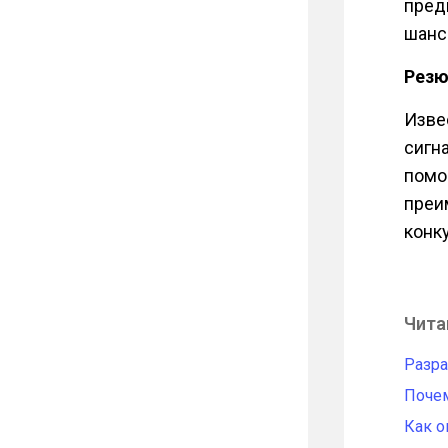
пред
шанс
Рез
Изве
сигн
помо
преи
конку
Чита
Разра
Почем
Как о