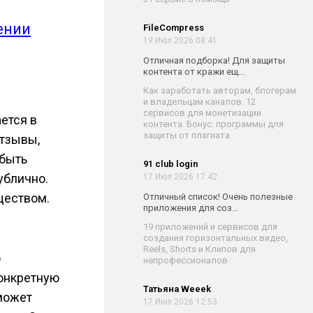
ении
FileCompress
19 Июл 2026 08:41
Отличная подборка! Для защиты
контента от кражи ещ...
Как заработать авторам, блогерам
и владельцам каналов. 12
сервисов для монетизации
ается в
контента. Бонус: программы для
защиты от плагиата
отзывы,
 быть
91 club login
ублично.
17 Июл 2026 17:42
ществом.
Отличный список! Очень полезные
приложения для соз...
19 приложений и сервисов для
создания горизонтальных видео,
Reels, Shorts и Клипов для
о
непрофессионалов
конкретную
Татьяна Weeek
 может
17 Июл 2026 12:53