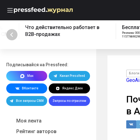
Что действительно работает в
Бесплатный эк
B2B-продажах
Реклама: ООО "ПРЕССФИД", 
1157746902961, Erid: 2W5z
Подписывайся на Pressfeed:
Блоги
Max
Канал Pressfeed
GeoAi
ВКонтакте
Яндекс Дзен
По
Все запросы СМИ
Запросы по отраслям
в A
Моя лента
Рейтинг авторов