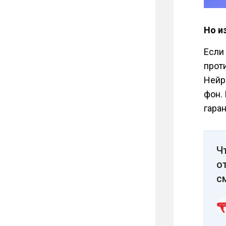
Но и
Если
прот
Нейр
фон.
гара
Ч
о
с