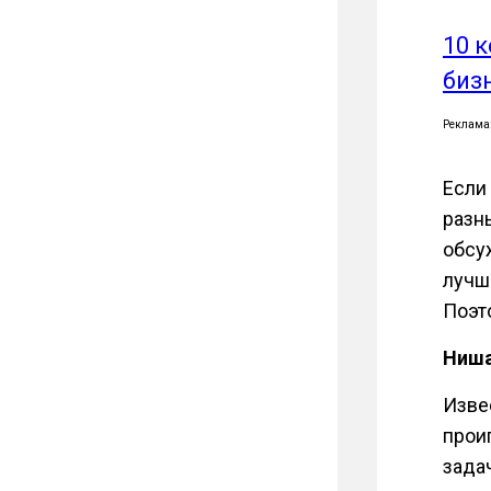
10 
биз
Реклама
Если 
разн
обсу
лучш
Поэт
Ниша
Изве
прои
зада