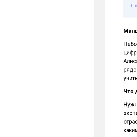
П
Малы
Небо
цифр
Алис
рядо
учит
Что 
Нужн
эксп
отра
каки