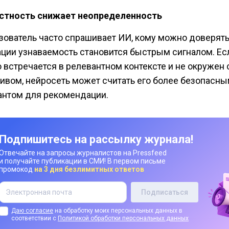
стность снижает неопределенность
зователь часто спрашивает ИИ, кому можно доверять.
ации узнаваемость становится быстрым сигналом. Ес
о встречается в релевантном контексте и не окружен
тивом, нейросеть может считать его более безопасн
антом для рекомендации.
Подпишитесь на рассылку журнала!
Отвечайте на запросы журналистов на Pressfeed
и получайте публикации в СМИ! В первом письме
промокод
на 3 дня безлимитных ответов
Даю согласие
на обработку моих персональных данных в
соответствии с
Политикой обработки персональных данных