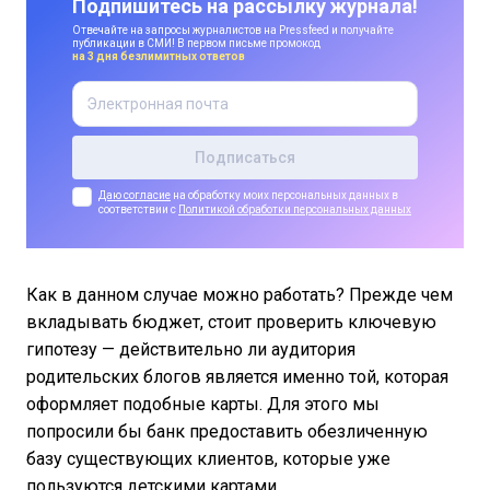
Подпишитесь на рассылку журнала!
Отвечайте на запросы журналистов на Pressfeed и получайте
публикации в СМИ! В первом письме промокод
на 3 дня безлимитных ответов
Даю согласие
на обработку моих персональных данных в
соответствии с
Политикой обработки персональных данных
Как в данном случае можно работать? Прежде чем
вкладывать бюджет, стоит проверить ключевую
гипотезу — действительно ли аудитория
родительских блогов является именно той, которая
оформляет подобные карты. Для этого мы
попросили бы банк предоставить обезличенную
базу существующих клиентов, которые уже
пользуются детскими картами.