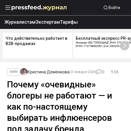
Войти
Журналистам
Экспертам
Тарифы
Что действительно работает в
Бесплатный экспресс PR-а
B2B-продажах
Реклама: ООО "ПРЕССФИД", ИНН: 9715219654
ОГРН: 1157746902961, Erid: 2W5zFGDycPz
Кристина Деменкова
22 января 2026
0
9.6K
SMM
Почему «очевидные»
блогеры не работают — и
как по-настоящему
выбирать инфлюенсеров
под задачу бренда