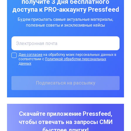
получите 3 дня бесплатного
доступа к PRO-аккаунту Pressfeed
Будем присылать самые актуальные материалы,
полезные советы и эксклюзивные кейсы
Даю согласие
на обработку моих персональных данных в
соответствии с
Политикой обработки персональных
данных
Скачайте приложение Pressfeed,
чтобы отвечать на запросы СМИ
быстрее других!