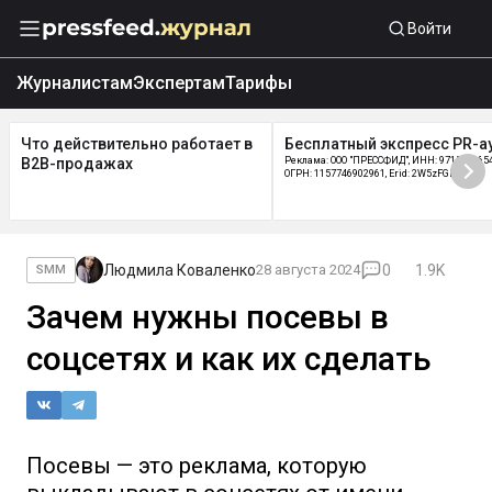
Войти
Журналистам
Экспертам
Тарифы
Что действительно работает в
Бесплатный экспресс PR-а
B2B-продажах
Реклама: ООО "ПРЕССФИД", ИНН: 9715219654
ОГРН: 1157746902961, Erid: 2W5zFGDycPz
Людмила Коваленко
28 августа 2024
0
1.9K
SMM
Зачем нужны посевы в
соцсетях и как их сделать
Посевы — это реклама, которую