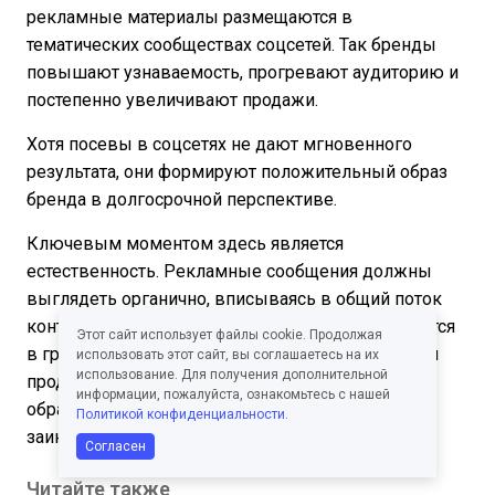
рекламные материалы размещаются в
тематических сообществах соцсетей. Так бренды
повышают узнаваемость, прогревают аудиторию и
постепенно увеличивают продажи.
Хотя посевы в соцсетях не дают мгновенного
результата, они формируют положительный образ
бренда в долгосрочной перспективе.
Ключевым моментом здесь является
естественность. Рекламные сообщения должны
выглядеть органично, вписываясь в общий поток
контента сообщества. Размещение осуществляется
Этот сайт использует файлы cookie. Продолжая
в группах, напрямую связанных с продвигаемым
использовать этот сайт, вы соглашаетесь на их
использование. Для получения дополнительной
продуктом или услугой. Таким образом, вы
информации, пожалуйста, ознакомьтесь с нашей
обращаетесь к людям, уже изначально
Политикой конфиденциальности
.
заинтересованным в вашей сфере.
Согласен
Читайте также