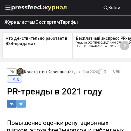
Войти
Журналистам
Экспертам
Тарифы
Что действительно работает в
Бесплатный экспресс PR-а
B2B-продажах
Реклама: ООО "ПРЕССФИД", ИНН: 9715219654
ОГРН: 1157746902961, Erid: 2W5zFGDycPz
Константин Корепанов
21 декабря 2020
0
6.8K
PR
ред.
PR-тренды в 2021 году
Повышение оценки репутационных
рисков, эпоха фреймворков и гибридных