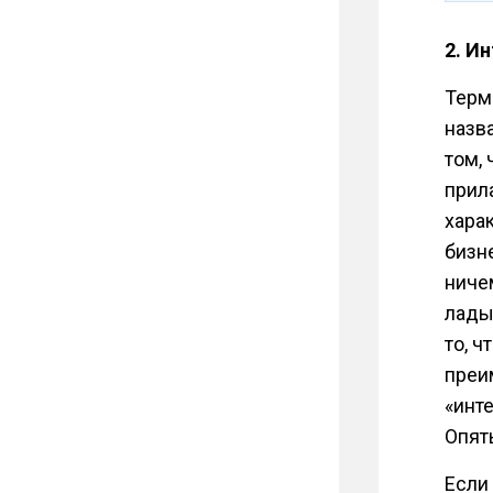
2. И
Терм
назв
том, 
прил
хара
бизн
ниче
лады
то, 
преи
«инт
Опят
Если 