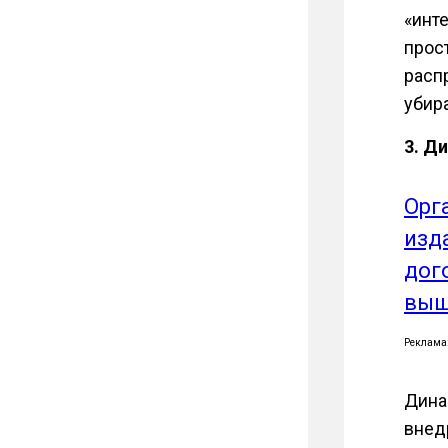
«инт
прос
расп
убира
3. Д
Орг
изд
дог
выш
Реклама
Дина
внед