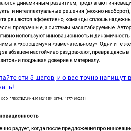
чаются динамичным развитием, предлагают инновац
укты и интеллектуальные решения (можно наоборот),
нта решаются эффективно, команды сплошь надежны
ессы прозрачные, а системы масштабируемые. Автор
итивно используют инновационность и динамичность 
нимы к «хорошему» и «замечательному». Одни и те же
ц за абзацем настойчиво раздражают, превращаясь в
азитов» и подрывая доверие к материалу.
лайте эти 5 шагов, и о вас точно напишут 
чать!
: ООО "ПРЕССФИД", ИНН: 9715219654, ОГРН: 1157746902961
нновационность
енно радует, когда после предложения про инновац