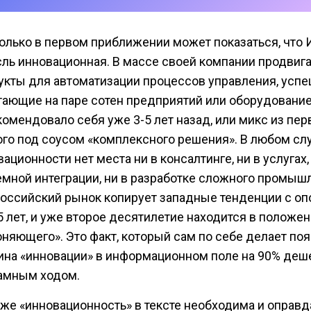
только в первом приближении может показаться, что 
сль инновационная. В массе своей компании продвиг
укты для автоматизации процессов управления, усп
тающие на паре сотен предприятий или оборудование
комендовало себя уже 3-5 лет назад, или микс из пер
ого под соусом «комплексного решения». В любом сл
ационности нет места ни в консалтинге, ни в услугах,
емной интеграции, ни в разработке сложного промыш
Российский рынок копирует западные тенденции с о
-5 лет, и уже второе десятилетие находится в положе
оняющего». Это факт, который сам по себе делает по
ина «инновации» в информационном поле на 90% де
амным ходом.
 же «инновационность» в тексте необходима и оправда