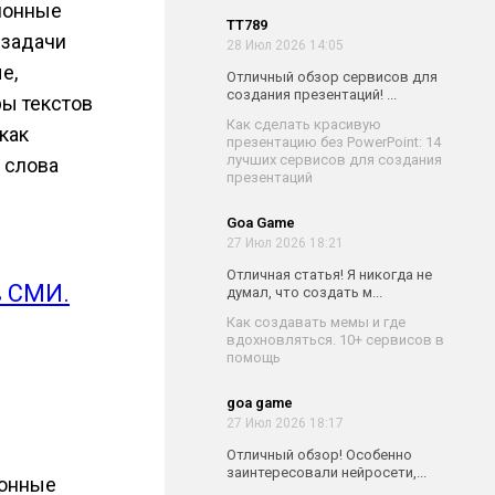
ионные
TT789
 задачи
28 Июл 2026 14:05
е,
Отличный обзор сервисов для
создания презентаций! ...
ы текстов
Как сделать красивую
как
презентацию без PowerPoint: 14
лучших сервисов для создания
 слова
презентаций
Goa Game
27 Июл 2026 18:21
Отличная статья! Я никогда не
в СМИ.
думал, что создать м...
Как создавать мемы и где
вдохновляться. 10+ сервисов в
помощь
goa game
27 Июл 2026 18:17
Отличный обзор! Особенно
заинтересовали нейросети,...
ионные