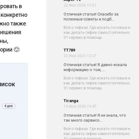
ировать в
22 Июл 2026 19:51
 конкретно
Отличная статья! Спасибо за
полезные советы и подб...
ажно также
Всё о гифках. Где искать готовые и
 решения
как делать гифки самостоятельно.
31 сервис в помощь
ны,
ории 🙂
TT789
22 Июл 2026 13:27
Отличная статья! Я давно искала
информацию о том, ...
Всё о гифках. Где искать готовые и
писок
как делать гифки самостоятельно.
31 сервис в помощь
Tiranga
4 дня
19 Июл 2026 19:47
Отличная статья! Я не знала, что
так много сервисо...
Всё о гифках. Где искать готовые и
как делать гифки самостоятельно.
31 сервис в помощь