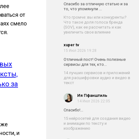
Спасибо за отличную статью и за
олее
то, что упомянули ...
ваться от
Кто громче: вы или конкуренты?
Что такое доля голоса бренда
чаях смело
(SOV), как ее рассчитать и как
тся.
увеличить свое влияние
xuper tv
15 Июл 2026 19:28
Отличный пост! Очень полезные
овых
сервисы для тех, кто...
ксты,
14 лучших сервисов и приложений
для расшифровки аудио и видео в
ько за
текст
Ия Пфанштиль
14 Июл 2026 22:05
Спасибо!...
15 нейросетей для создания видео
аже
и анимации по тексту и
изображению
ости, и