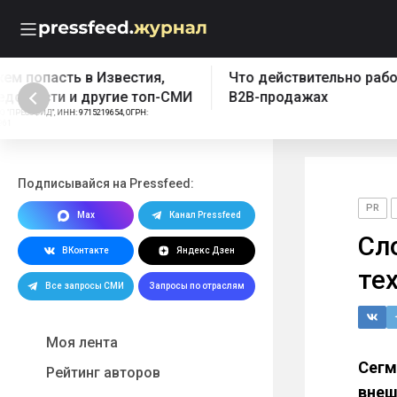
Что действительно работает в
Бесплатный эк
B2B-продажах
Реклама: ООО "ПРЕССФИД", 
1157746902961, Erid: 2W5z
Подписывайся на Pressfeed:
PR
Max
Канал Pressfeed
Сл
ВКонтакте
Яндекс Дзен
те
Все запросы СМИ
Запросы по отраслям
Моя лента
Сегм
Рейтинг авторов
внеш