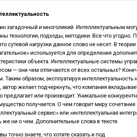
нтеллектуальность
ин загадочный и многоликий. Интеллектуальным мог
аны технологии, подходы, методики. Все что угодно. 
что сутевой нагрузки данное слово не несет. В теории
агательное» используется для определения дополни
ктеристики объекта. Интеллектуальные системы упр
есом — они чем отличаются от всех остальных? Конеч
м. Таким образом, эксплуатируя интеллектуальность 
, автор желает подчеркнуть, что компания вкладывает
что предлагает или производит. Уникальное конкурент
мущество получается. О чем говорит миру сочетание
еллектуальный сервис» или «интеллектуальная интегр
ь же ни о чем. Дополнительные слова в тексте.
вы точно знаете, что хотите сказать и под