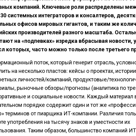
вных компаний. Ключевые роли распределены ме
30 системных интеграторов и консалтеров, десят
льных офисов мировых гигантов, и таким же коли
ийских производителей разного масштаба. Осталь
тают на «подпевках» изредка вбрасывая новости, 
л которых, часто можно только после третьего п
рмационный поток, который генерит отрасль, услов
ить на несколько пластов: кейсы о проектах, истории
ретных личностей/компаний, продуктовые/технологи
риалы, рыночные обзоры/прогнозы (аналитика по тре
оративные и социальные новости. Каждый материал 
ательном порядке содержит один и тот же «професс
р» терминов от пиарщика ИТ-компании. Различия толь
оте употребления на тысячу знаков и уместности их
льзования. Таким образом, большинство компаний И