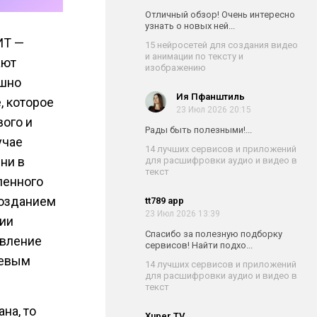
Отличный обзор! Очень интересно
узнать о новых ней...
ИТ —
15 нейросетей для создания видео
и анимации по тексту и
ают
изображению
ешно
Ия Пфанштиль
, которое
23 Июл 2026 20:15
вого и
Рады быть полезными!...
учае
14 лучших сервисов и приложений
 ни в
для расшифровки аудио и видео в
текст
ленного
позданием
tt789 app
23 Июл 2026 13:39
нии
Спасибо за полезную подборку
явление
сервисов! Найти подхо...
шевым
14 лучших сервисов и приложений
для расшифровки аудио и видео в
текст
на, то
Xuper TV