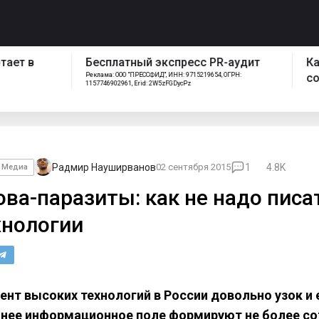
спресс PR-аудит
Как работает отдел
ИНН: 9715219654, ОГРН:
сопровождения Pressfeed
FGDycPz
Радмир Науширванов
02 сентября 2015
1
4.8K
Медиа
ова-паразиты: как не надо писа
хнологии
ент высоких технологий в России довольно узок и 
нее информационное поле формируют не более со