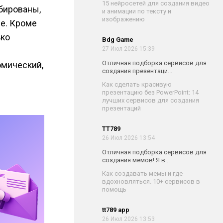
15 нейросетей для создания видео
обированы,
и анимации по тексту и
изображению
ие. Кроме
ько
Bdg Game
27 Июл 2026 15:39
Отличная подборка сервисов для
омический,
создания презентаци...
Как сделать красивую
презентацию без PowerPoint: 14
лучших сервисов для создания
презентаций
TT789
26 Июл 2026 13:54
Отличная подборка сервисов для
создания мемов! Я в...
Как создавать мемы и где
вдохновляться. 10+ сервисов в
помощь
tt789 app
26 Июл 2026 13:53