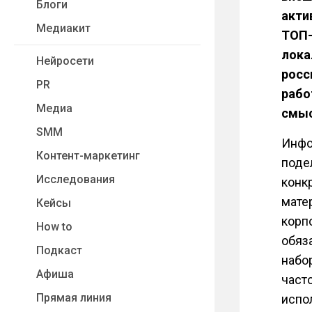
Блоги
акти
Медиакит
ТОП-
лока
Нейросети
росс
PR
рабо
Медиа
смыс
SMM
Инфо
Контент-маркетинг
подел
Исследования
конк
мате
Кейсы
корп
How to
обяз
Подкаст
набо
Афиша
част
Прямая линия
испо