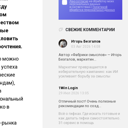
Даю согласие
на обработку моих
персональных данных
жду
в соответствии с
Политикой
обработки персональных данных
ком
чеством
ные
СВЕЖИЕ КОММЕНТАРИИ
уловить
Игорь Безгалов
рочтения.
03 Авг 2026 14:08
Автор «Фабрики смыслов» — Игорь
но можно
Безгалов, маркетин...
 успеха
Маркетинг превращается в
избирательную кампанию: как ИИ
ческие
усиливает борьбу за смыслы
ндам),
1Win Login
в
29 Июл 2026 13:05
иональный
Отличный пост! Очень полезные
ко в
рекомендации по созд...
Всё о гифках. Где искать готовые и
как делать гифки самостоятельно.
Т-рынка
31 сервис в помощь