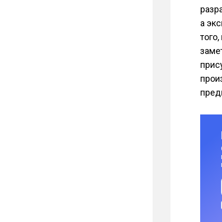
разр
а эк
того
заме
прис
прои
пред