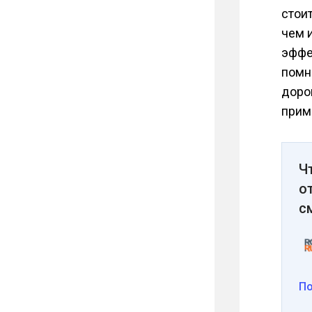
стоит
чем 
эффе
помн
доро
прим
Ч
о
с
П