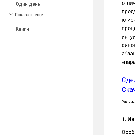
отли
Один день
прод
Показать еще
клие
проц
Книги
инту
сино
абза
«пар
Сде
Ска
Реклама
1. И
Особ