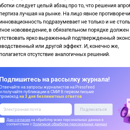
аботки следует целый абзац про то, что решения апр
спертиза лучшая на рынке. На лицо явное противореч
, инновационность подразумевает не только и не стол
тное нововведение, в обязательном порядке должен
утствовать ярко выраженный подтвержденный экон
зводственный или другой эффект. И, конечно же,
полагается отсутствие аналогичных решений.
Подпишитесь на рассылку журнала!
Отвечайте на запросы журналистов на Pressfeed
и получайте публикации в СМИ! В первом письме
промокод
на 3 дня безлимитных ответов
Даю согласие
на обработку моих персональных данных в
соответствии с
Политикой обработки персональных данных