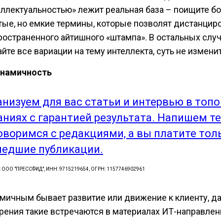
еллектуальностью» лежит реальная база – поищите б
тые, но емкие термины, которые позволят дистанциро
ространенного айтишного «штампа». В остальных слу
йте все вариации на тему интеллекта, суть не измени
инамичность
анизуем для вас статьи и интервью в топ
аниях с гарантией результата. Напишем те
оворимся с редакциями, а вы платите тол
едшие публикации.
: ООО "ПРЕССФИД", ИНН: 9715219654, ОГРН: 1157746902961
мичным бывает развитие или движение к клиенту, д
рения такие встречаются в материалах ИТ-направленн