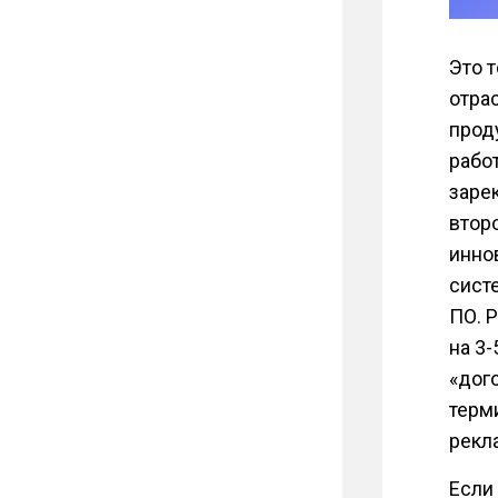
Это 
отра
прод
рабо
заре
втор
иннов
сист
ПО. 
на 3
«дог
терм
рекл
Если