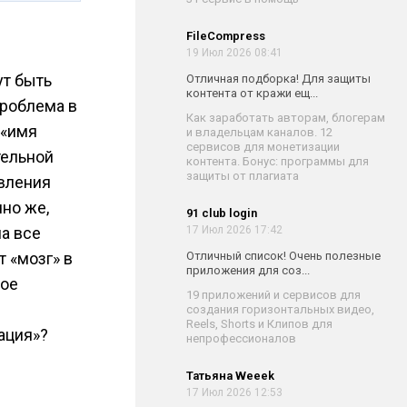
FileCompress
19 Июл 2026 08:41
ут быть
Отличная подборка! Для защиты
контента от кражи ещ...
Проблема в
Как заработать авторам, блогерам
 «имя
и владельцам каналов. 12
сервисов для монетизации
тельной
контента. Бонус: программы для
защиты от плагиата
авления
но же,
91 club login
на все
17 Июл 2026 17:42
 «мозг» в
Отличный список! Очень полезные
приложения для соз...
ное
19 приложений и сервисов для
создания горизонтальных видео,
Reels, Shorts и Клипов для
ация»?
непрофессионалов
Татьяна Weeek
17 Июл 2026 12:53