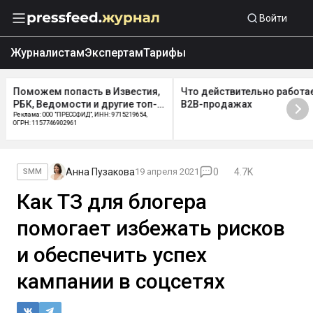
Войти
Журналистам
Экспертам
Тарифы
Что действительно работает в
Бесплатный экспресс PR-а
B2B-продажах
Реклама: ООО "ПРЕССФИД", ИНН: 9715219654
ОГРН: 1157746902961, Erid: 2W5zFGDycPz
Анна Пузакова
19 апреля 2021
0
4.7K
SMM
Как ТЗ для блогера
помогает избежать рисков
и обеспечить успех
кампании в соцсетях