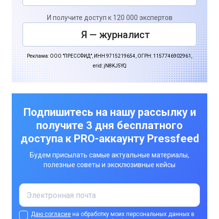
И получите доступ к 120 000 экспертов
Я — журналист
Реклама: ООО "ПРЕССФИД", ИНН 9715219654, ОГРН: 1157746902961,
erid: jN8KJ5YQ
Подпишитесь на нашу рассылку и
получите 3 дня бесплатного
доступа к PRO-аккаунту Pressfeed
Будем присылать самые актуальные материалы,
полезные советы и эксклюзивные кейсы
Даю согласие
на обработку моих персональных данных в