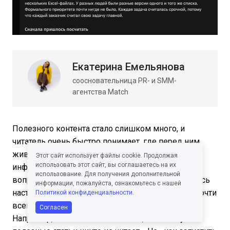
Екатерина Емельянова
соосновательница PR- и SMM-
агентства Match
Полезного контента стало слишком много, и
читатель очень быстро понимает, где перед ним
живой опыт, а где просто аккуратно собранная
Этот сайт использует файлы cookie. Продолжая
использовать этот сайт, вы соглашаетесь на их
информация. Исходя из этого я бы начинала не с
использование. Для получения дополнительной
вопроса «о чем написать?», а с вопроса: «где здесь
информации, пожалуйста, ознакомьтесь с нашей
настоящая боль или конфликт?» Хорошая тема почти
Политикой конфиденциальности
.
всегда держится на каком-то напряжении.
Согласен
Например, не «как писать статьи», а «почему