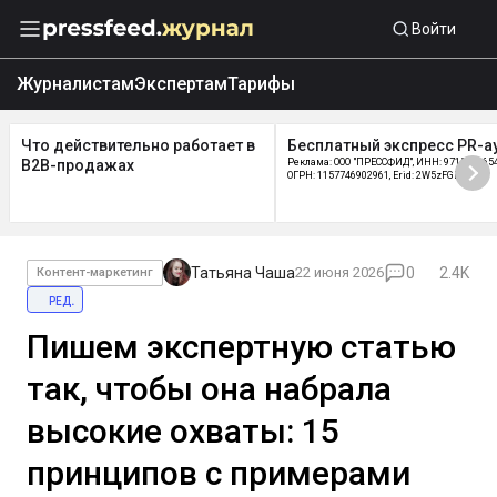
Войти
Журналистам
Экспертам
Тарифы
Что действительно работает в
Бесплатный экспресс PR-а
B2B-продажах
Реклама: ООО "ПРЕССФИД", ИНН: 9715219654
ОГРН: 1157746902961, Erid: 2W5zFGDycPz
Татьяна Чаша
22 июня 2026
0
2.4K
Контент-маркетинг
ред.
Пишем экспертную статью
так, чтобы она набрала
высокие охваты: 15
принципов с примерами