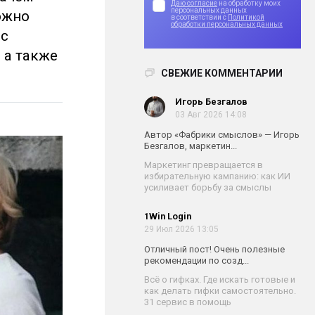
Даю согласие
на обработку моих
персональных данных
ожно
в соответствии с
Политикой
обработки персональных данных
 с
 а также
СВЕЖИЕ КОММЕНТАРИИ
Игорь Безгалов
03 Авг 2026 14:08
Автор «Фабрики смыслов» — Игорь
Безгалов, маркетин...
Маркетинг превращается в
избирательную кампанию: как ИИ
усиливает борьбу за смыслы
1Win Login
29 Июл 2026 13:05
Отличный пост! Очень полезные
рекомендации по созд...
Всё о гифках. Где искать готовые и
как делать гифки самостоятельно.
31 сервис в помощь