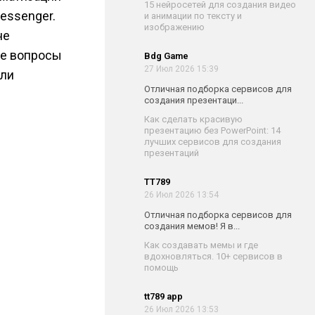
15 нейросетей для создания видео
essenger.
и анимации по тексту и
изображению
не
ие вопросы
Bdg Game
27 Июл 2026 15:39
или
Отличная подборка сервисов для
создания презентаци...
Как сделать красивую
презентацию без PowerPoint: 14
лучших сервисов для создания
презентаций
TT789
26 Июл 2026 13:54
Отличная подборка сервисов для
создания мемов! Я в...
Как создавать мемы и где
вдохновляться. 10+ сервисов в
помощь
tt789 app
26 Июл 2026 13:53