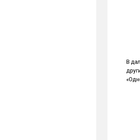
В да
друг
«Одно