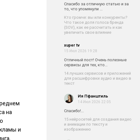
Спасибо за отличную статью и за
то, что упомянули ...
Кто громче: вы или конкуренты?
Что такое доля голоса бренда
(SOV), как ее рассчитать и как
увеличить свое влияние
xuper tv
15 Июл 2026 19:28
Отличный пост! Очень полезные
сервисы для тех, кто...
14 лучших сервисов и приложений
для расшифровки аудио и видео в
текст
Ия Пфанштиль
14 Июл 2026 22:05
среднем
Спасибо!...
са на
15 нейросетей для создания видео
о
и анимации по тексту и
екламы и
изображению
нга.