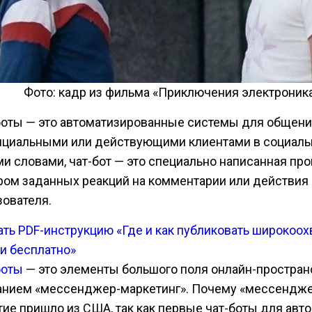
Фото: кадр из фильма «Приключения электроник
боты — это автоматизированные системы для общени
нциальными или действующими клиентами в социаль
и словами, чат-бот — это специально написанная пр
ром заданных реакций на комментарии или действия
зователя.
ать PDF-инструкцию «Где и как публиковать широкоо
ьи бесплатно»
боты
— это элементы большого поля онлайн-простран
анием «мессенджер-маркетинг». Почему «мессендже
тие пришло из США, так как первые чат-боты для авт