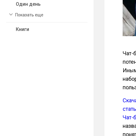
Один день
Показать еще
Книги
Чат-
поте
Иным
набо
поль
Скач
стат
Чат-
назв
поня