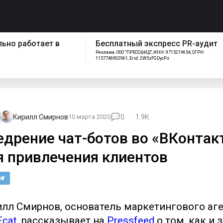
ает в
Бесплатный экспресс PR-аудит
Как
Реклама: ООО "ПРЕССФИД", ИНН: 9715219654, ОГРН:
соп
1157746902961, Erid: 2W5zFGDycPz
Кирилл Смирнов
10 марта 2020
0
1.9K
едрение чат-ботов во «ВКонтак
я привлечения клиентов
лл Смирнов, основатель маркетингового аг
Fcat
, рассказывает на
Pressfeed
о том, как и 