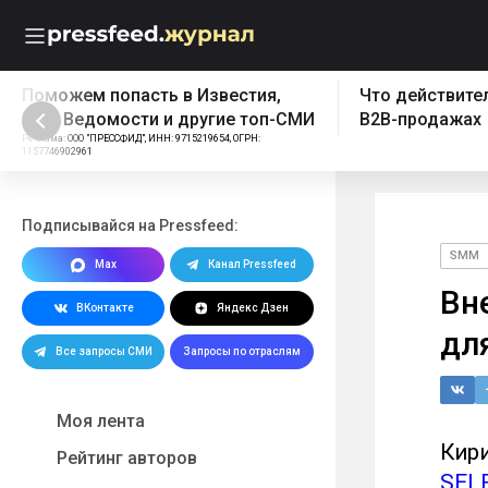
 попасть в Известия,
Что действительно работ
домости и другие топ-СМИ
B2B-продажах
"ПРЕССФИД", ИНН: 9715219654, ОГРН:
1
Подписывайся на Pressfeed:
SMM
Max
Канал Pressfeed
Вн
ВКонтакте
Яндекс Дзен
дл
Все запросы СМИ
Запросы по отраслям
Моя лента
Кири
Рейтинг авторов
SEL