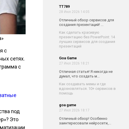
TT789
28 Июл 2026 14:05
Отличный обзор сервисов для
создания презентаций! ...
Как сделать красивую
презентацию без PowerPoint: 14
а»
лучших сервисов для создания
презентаций
я с
ных сетях.
Goa Game
27 Июл 2026 18:21
ограмма с
Отличная статья! Я никогда не
думал, что создать м...
Как создавать мемы и где
вдохновляться. 10+ сервисов в
помощь
хватные
goa game
27 Июл 2026 18:17
ства под
Отличный обзор! Особенно
р»? Это
заинтересовали нейросети,...
оматизации