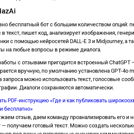
MazAi
вно бесплатный бот с большим количеством опций: п
 в текст, пишет код, анализирует изображения, генер
нки с помощью нейросетей DALL-E 3 и Midjourney, а т
ты на любые вопросы в режиме диалога.
работы с отзывами пригодится встроенный ChatGPT 
рается вручную, по умолчанию установлена GPT-4o mi
а запроса можно использовать текст, голосовые соо
графии. Диалоги сохраняются автоматически.
ать PDF-инструкцию «Где и как публиковать широкоо
ьи бесплатно»
ужаем отзыв, даем команду проанализировать его и н
т — получаем готовый текст. Можно создать нескольк
онов под разные популярные сценарии комментарие