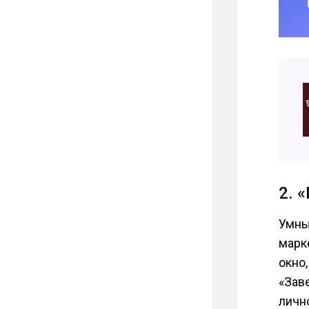
2. 
Умны
марк
окно
«Заве
личн