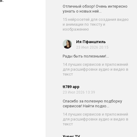
Отличный обзор! Очень интересно
узнать о новых ней...
15 нейросетей для создания видео
и анимации по тексту и
изображению
Ия Пфанштиль
23 Июл 2026 20:15
Рады быть полезными!...
14 лучших сервисов и приложений
для расшифровки аудио и видео в
текст
tt789 app
23 Июл 2026 13:39
Спасибо за полезную подборку
сервисов! Найти подхо...
14 лучших сервисов и приложений
для расшифровки аудио и видео в
текст
Xuper TV