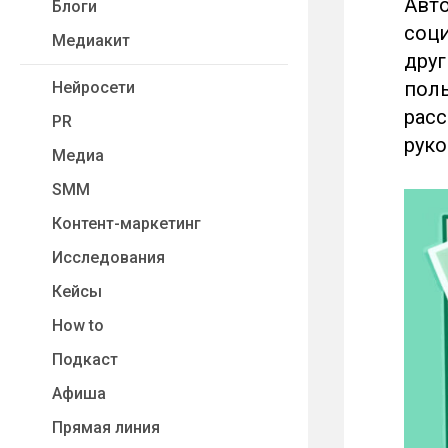
Авто
Блоги
соци
Медиакит
друг
поль
Нейросети
расс
PR
руко
Медиа
SMM
Контент-маркетинг
Исследования
Кейсы
How to
Подкаст
Афиша
Прямая линия