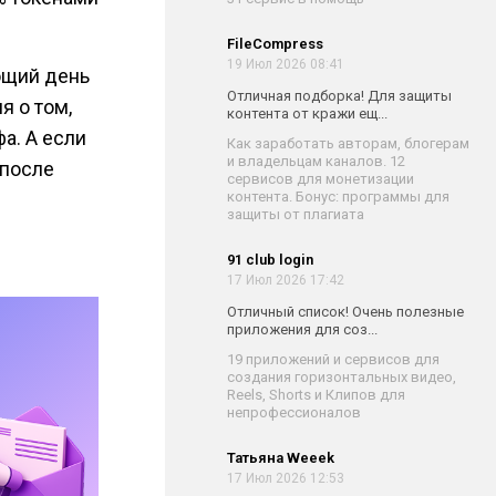
FileCompress
19 Июл 2026 08:41
ющий день
Отличная подборка! Для защиты
я о том,
контента от кражи ещ...
а. А если
Как заработать авторам, блогерам
и владельцам каналов. 12
 после
сервисов для монетизации
контента. Бонус: программы для
защиты от плагиата
91 club login
17 Июл 2026 17:42
Отличный список! Очень полезные
приложения для соз...
19 приложений и сервисов для
создания горизонтальных видео,
Reels, Shorts и Клипов для
непрофессионалов
Татьяна Weeek
17 Июл 2026 12:53