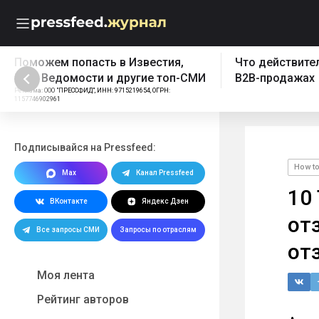
Что действительно работает в
Бесплатный эк
B2B-продажах
Реклама: ООО "ПРЕССФИД", 
1157746902961, Erid: 2W5z
Подписывайся на Pressfeed:
How t
Max
Канал Pressfeed
10
ВКонтакте
Яндекс Дзен
от
Все запросы СМИ
Запросы по отраслям
от
Моя лента
Рейтинг авторов