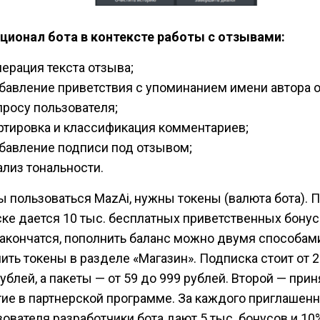
ционал бота в контексте работы с отзывами:
нерация текста отзыва;
бавление приветствия с упоминанием имени автора 
просу пользователя;
ртировка и классификация комментариев;
бавление подписи под отзывом;
ализ тональности.
ы пользоваться MazAi, нужны токены (валюта бота). 
ске дается 10 тыс. бесплатных приветственных бонус
закончатся, пополнить баланс можно двумя способам
ить токены в разделе «Магазин». Подписка стоит от 2
ублей, а пакеты — от 59 до 999 рублей. Второй — прин
тие в партнерской программе. За каждого приглашенн
зователя разработчики бота дают 5 тыс. бонусов и 10