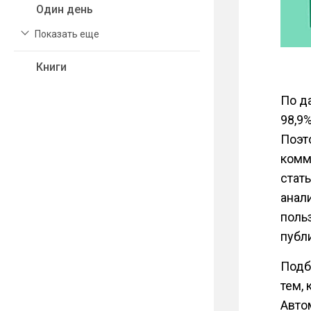
Один день
Показать еще
Книги
По д
98,9%
Поэт
комм
стат
анал
поль
публ
Подб
тем,
Авто