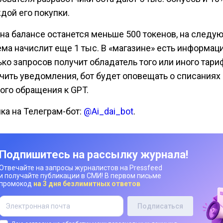
дой его покупки.
 на балансе останется меньше 500 токенов, на следу
ема начислит еще 1 тыс. В «магазине» есть информаци
ко запросов получит обладатель того или иного тариф
чить уведомления, бот будет оповещать о списаниях
ого обращения к GPT.
ка на Телеграм-бот:
@Ai_dai_bot
.
Подпишитесь на рассылку журнала!
Отвечайте на запросы журналистов на Pressfeed
и получайте публикации в СМИ! В первом письме
промокод
на 3 дня безлимитных ответов