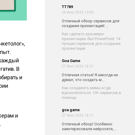
TT789
28 Июл 2026 14:05
Отличный обзор сервисов для
создания презентаций! ...
Как сделать красивую
презентацию без PowerPoint: 14
нкетолог»,
лучших сервисов для создания
презентаций
опыт.
 каждый
Goa Game
27 Июл 2026 18:21
гатив. В
Отличная статья! Я никогда не
обирать и
думал, что создать м...
рии
Как создавать мемы и где
вдохновляться. 10+ сервисов в
помощь
goa game
жерам и
27 Июл 2026 18:17
.
Отличный обзор! Особенно
заинтересовали нейросети,...