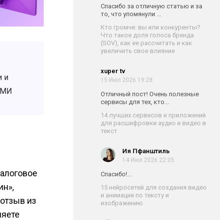
Спасибо за отличную статью и за
то, что упомянули ...
Кто громче: вы или конкуренты?
Что такое доля голоса бренда
(SOV), как ее рассчитать и как
увеличить свое влияние
xuper tv
 и
15 Июл 2026 19:28
СМИ
Отличный пост! Очень полезные
сервисы для тех, кто...
14 лучших сервисов и приложений
для расшифровки аудио и видео в
текст
Ия Пфанштиль
14 Июл 2026 22:05
иалоговое
Спасибо!...
ин»,
15 нейросетей для создания видео
и анимации по тексту и
 отзыв из
изображению
ляете