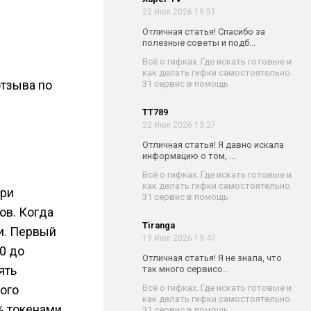
22 Июл 2026 19:51
Отличная статья! Спасибо за
полезные советы и подб...
Всё о гифках. Где искать готовые и
как делать гифки самостоятельно.
отзыва по
31 сервис в помощь
TT789
22 Июл 2026 13:27
Отличная статья! Я давно искала
информацию о том, ...
Всё о гифках. Где искать готовые и
как делать гифки самостоятельно.
При
31 сервис в помощь
ов. Когда
Tiranga
и. Первый
19 Июл 2026 19:47
0 до
Отличная статья! Я не знала, что
ять
так много сервисо...
Всё о гифках. Где искать готовые и
ого
как делать гифки самостоятельно.
% токенами
31 сервис в помощь