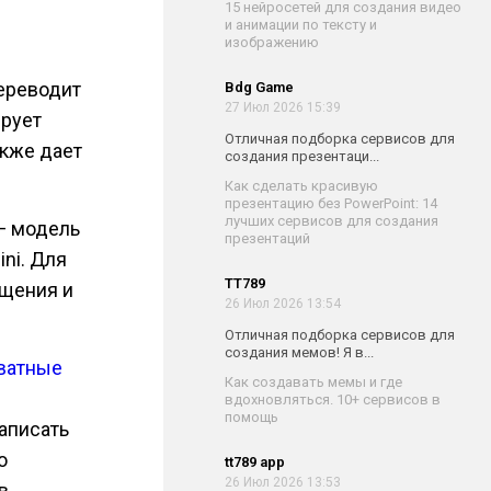
15 нейросетей для создания видео
и анимации по тексту и
изображению
ереводит
Bdg Game
27 Июл 2026 15:39
ирует
Отличная подборка сервисов для
акже дает
создания презентаци...
Как сделать красивую
презентацию без PowerPoint: 14
лучших сервисов для создания
— модель
презентаций
ni. Для
TT789
бщения и
26 Июл 2026 13:54
Отличная подборка сервисов для
создания мемов! Я в...
хватные
Как создавать мемы и где
вдохновляться. 10+ сервисов в
помощь
аписать
о
tt789 app
26 Июл 2026 13:53
в.