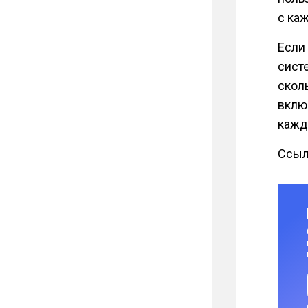
с каж
Если
сист
сколь
вклю
кажд
Ссыл