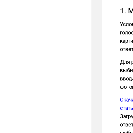
1. 
Усло
голос
карти
отве
Для 
выби
ввод
фото
Скач
стат
Загр
отве
шабл