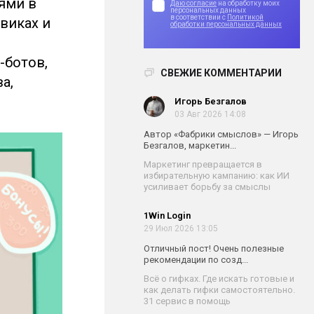
ями в
Даю согласие
на обработку моих
персональных данных
в соответствии с
Политикой
овиках и
обработки персональных данных
-ботов,
СВЕЖИЕ КОММЕНТАРИИ
а,
Игорь Безгалов
03 Авг 2026 14:08
Автор «Фабрики смыслов» — Игорь
Безгалов, маркетин...
Маркетинг превращается в
избирательную кампанию: как ИИ
усиливает борьбу за смыслы
1Win Login
29 Июл 2026 13:05
Отличный пост! Очень полезные
рекомендации по созд...
Всё о гифках. Где искать готовые и
как делать гифки самостоятельно.
31 сервис в помощь