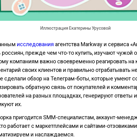
Иллюстрация Екатерины Урусовой
анным
исследования
агентства Markway и сервиса «А
 россиян, прежде чем что-то купить, изучают чужой 
ому компаниям важно своевременно реагировать на
ентарий своих клиентов и правильно отрабатывать не
ье сделали обзор на Телеграм-боты, которые умеют с
изировать обратную связь от покупателей и коммента
зователей на разных площадках, генерируют ответы и
икуют их.
орка пригодится SMM-специалистам, аккаунт-менед
 кто работает с маркетплейсами и сайтами-отзовиками
матизируем и наслаждаемся.