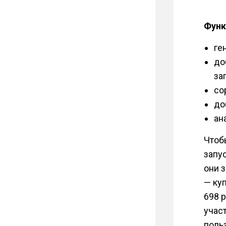
Функ
ге
до
за
со
до
ан
Чтоб
запу
они 
— куп
698 р
учас
поль