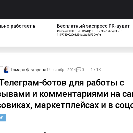
спресс PR-аудит
Как работает отдел
ИНН: 9715219654, ОГРН:
сопровождения Pressfeed
FGDycPz
Тамара Федорова
14 октября 2024
0
17.1K
o
 Телеграм-ботов для работы с
зывами и комментариями на са
зовиках, маркетплейсах и в соц