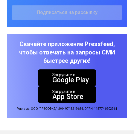
Скачайте приложение Pressfeed,
чтобы отвечать на запросы СМИ
быстрее других!
Загрузите в
Google Play
Загрузите в
App Store
Реклама: ООО "ПРЕССФИД", ИНН 9715219654, ОГРН: 1157746902961