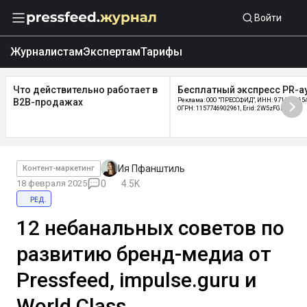
Войти
Журналистам
Экспертам
Тарифы
Что действительно работает в
Бесплатный экспресс PR-а
B2B-продажах
Реклама: ООО "ПРЕССФИД", ИНН: 9715219654
ОГРН: 1157746902961, Erid: 2W5zFGDycPz
Ия Пфанштиль
Контент-маркетинг
18 февраля 2025
0
4.5K
ред.
12 небанальных советов по
развитию бренд-медиа от
Pressfeed, impulse.guru и
World Class