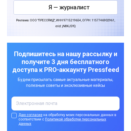
Я — журналист
Реклама: ООО "ПРЕССФИД", ИНН 9715219654, ОГРН: 1157746902961,
erid: jN8KJ5YQ
Подпишитесь на нашу рассылку и
получите 3 дня бесплатного
доступа к PRO-аккаунту Pressfeed
Будем присылать самые актуальные материалы,
полезные советы и эксклюзивные кейсы
Даю согласие
на обработку моих персональных данных в
соответствии с
Политикой обработки персональных
данных