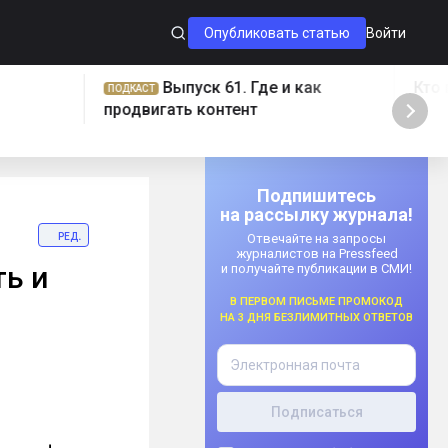
Опубликовать статью
Войти
Выпуск 61. Где и как
Кто громч
ПОДКАСТ
продвигать контент
Подпишитесь
на рассылку журнала!
ред.
Отвечайте на запросы
журналистов на Pressfeed
ть и
и получайте публикации в СМИ!
В первом письме промокод
на 3 дня безлимитных ответов