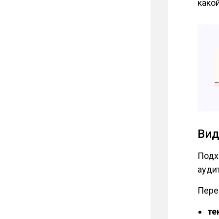
како
Вид
Подх
ауди
Пере
те