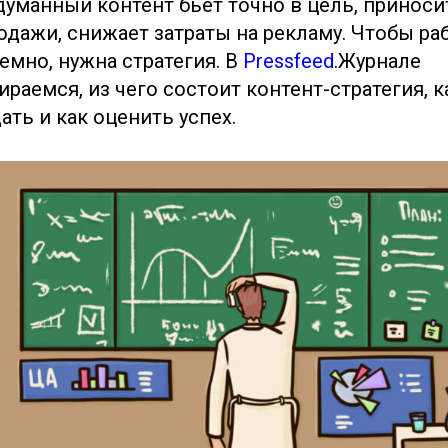
уманный контент бьет точно в цель, приноси
одажи, снижает затраты на рекламу. Чтобы ра
емно, нужна стратегия. В
Pressfeed
.Журнале
ираемся, из чего состоит контент-стратегия, к
ать и как оценить успех.