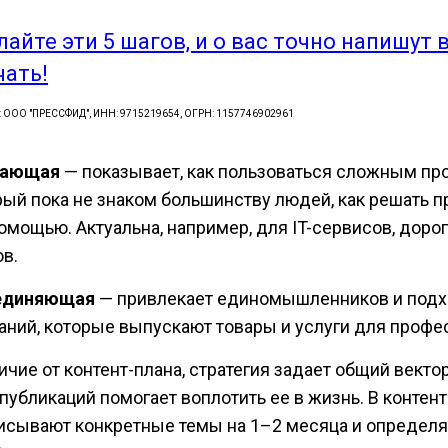
лайте эти 5 шагов, и о вас точно напишут 
чать!
: ООО "ПРЕССФИД", ИНН: 9715219654, ОГРН: 1157746902961
чающая
— показывает, как пользоваться сложным пр
рый пока не знаком большинству людей, как решать 
помощью. Актуальна, например, для IT-сервисов, дор
ов.
единяющая
— привлекает единомышленников и подх
аний, которые выпускают товары и услуги для профе
ичие от контент-плана, стратегия задает общий вектор
 публикаций помогает воплотить ее в жизнь. В контен
исывают конкретные темы на 1–2 месяца и определяю