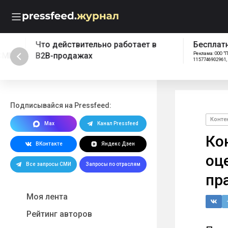
Что действительно работает в
Бесплатный эк
B2B-продажах
Реклама: ООО "ПРЕССФИД", 
1157746902961, Erid: 2W5z
Подписывайся на Pressfeed:
Конте
Max
Канал Pressfeed
Ко
ВКонтакте
Яндекс Дзен
оц
Все запросы СМИ
Запросы по отраслям
пр
Моя лента
Рейтинг авторов