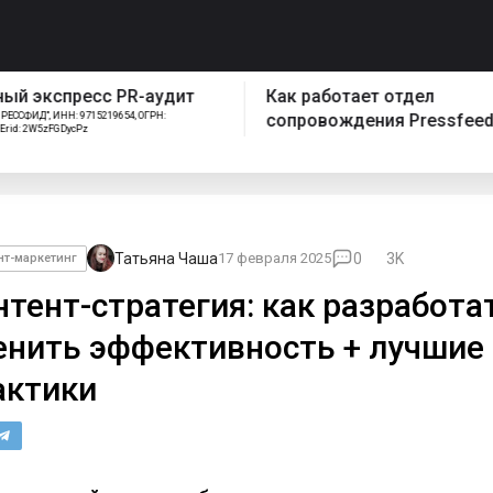
спресс PR-аудит
Как работает отдел
ИНН: 9715219654, ОГРН:
сопровождения Pressfeed
FGDycPz
Татьяна Чаша
17 февраля 2025
0
3K
нт-маркетинг
нтент-стратегия: как разработа
енить эффективность + лучшие
актики