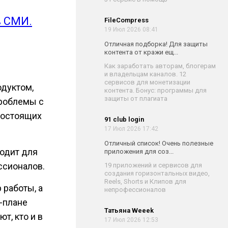
в СМИ.
FileCompress
19 Июл 2026 08:41
Отличная подборка! Для защиты
контента от кражи ещ...
Как заработать авторам, блогерам
и владельцам каналов. 12
сервисов для монетизации
одуктом,
контента. Бонус: программы для
защиты от плагиата
проблемы с
огостоящих
91 club login
17 Июл 2026 17:42
Отличный список! Очень полезные
одит для
приложения для соз...
ссионалов.
19 приложений и сервисов для
создания горизонтальных видео,
Reels, Shorts и Клипов для
 работы, а
непрофессионалов
т-плане
Татьяна Weeek
т, кто и в
17 Июл 2026 12:53