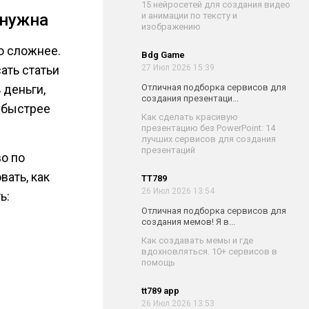
15 нейросетей для создания видео
 нужна
и анимации по тексту и
изображению
о сложнее.
Bdg Game
ать статьи
27 Июл 2026 15:39
 деньги,
Отличная подборка сервисов для
создания презентаци...
т быстрее
Как сделать красивую
презентацию без PowerPoint: 14
лучших сервисов для создания
презентаций
во по
вать, как
TT789
26 Июл 2026 13:54
ь:
Отличная подборка сервисов для
создания мемов! Я в...
Как создавать мемы и где
вдохновляться. 10+ сервисов в
помощь
tt789 app
26 Июл 2026 13:53