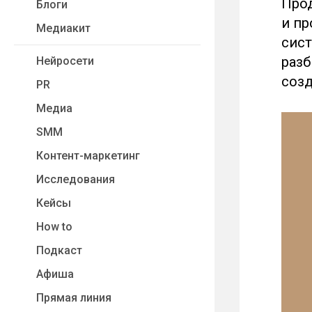
Прод
Блоги
и пр
Медиакит
сист
разб
Нейросети
созд
PR
Медиа
SMM
Контент-маркетинг
Исследования
Кейсы
How to
Подкаст
Афиша
Прямая линия