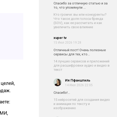
Спасибо за отличную статью и за
то, что упомянули ...
Кто громче: вы или конкуренты?
Что такое доля голоса бренда
(SOV), как ее рассчитать и как
увеличить свое влияние
xuper tv
15 Июл 2026 19:28
Отличный пост! Очень полезные
сервисы для тех, кто...
14 лучших сервисов и приложений
для расшифровки аудио и видео в
текст
Ия Пфанштиль
 целей,
14 Июл 2026 22:05
одаж.
Спасибо!...
15 нейросетей для создания видео
аете:
и анимации по тексту и
изображению
СМИ,