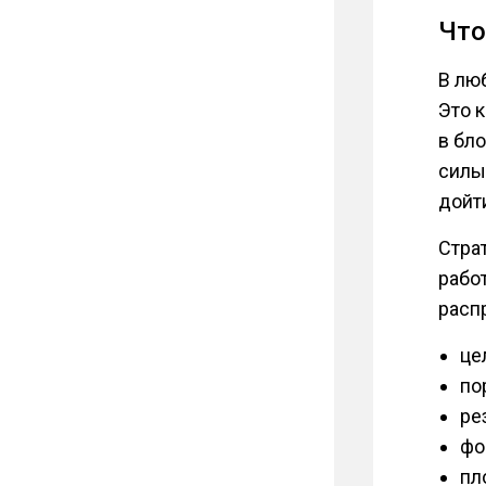
Что
В лю
Это к
в бло
силы
дойти
Стра
работ
расп
це
по
ре
фо
пл