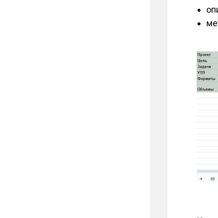
оп
ме