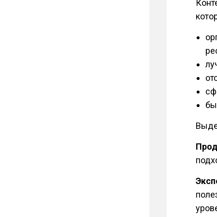
Конте
кото
ор
ре
лу
от
сф
бы
Выде
Прод
подх
Эксп
поле
уров