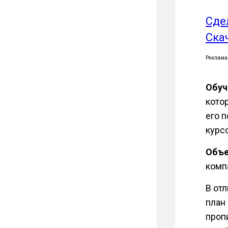
Сде
Ска
Реклама
Обу
кото
его 
курс
Объ
комп
В отл
план
проп