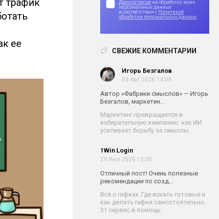
т трафик
Даю согласие
на обработку моих
персональных данных
в соответствии с
Политикой
ботать
обработки персональных данных
ак ее
СВЕЖИЕ КОММЕНТАРИИ
Игорь Безгалов
03 Авг 2026 14:08
Автор «Фабрики смыслов» — Игорь
Безгалов, маркетин...
Маркетинг превращается в
избирательную кампанию: как ИИ
усиливает борьбу за смыслы
1Win Login
29 Июл 2026 13:05
Отличный пост! Очень полезные
рекомендации по созд...
Всё о гифках. Где искать готовые и
как делать гифки самостоятельно.
31 сервис в помощь