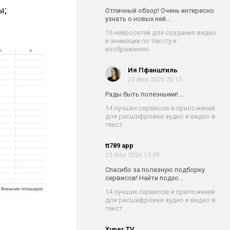
ы;
Отличный обзор! Очень интересно
узнать о новых ней...
15 нейросетей для создания видео
и анимации по тексту и
изображению
Ия Пфанштиль
23 Июл 2026 20:15
Рады быть полезными!...
14 лучших сервисов и приложений
для расшифровки аудио и видео в
текст
tt789 app
23 Июл 2026 13:39
Спасибо за полезную подборку
сервисов! Найти подхо...
14 лучших сервисов и приложений
для расшифровки аудио и видео в
текст
Xuper TV