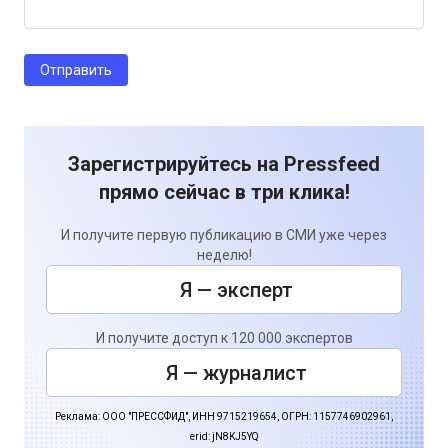
Зарегистрируйтесь на Pressfeed
прямо сейчас в три клика!
И получите первую публикацию в СМИ уже через
неделю!
Я — эксперт
И получите доступ к 120 000 экспертов
Я — журналист
Реклама: ООО "ПРЕССФИД", ИНН 9715219654, ОГРН: 1157746902961,
erid: jN8KJ5YQ