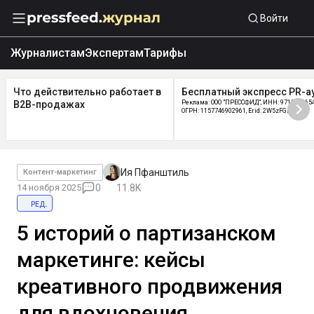
Войти
Журналистам
Экспертам
Тарифы
Что действительно работает в
Бесплатный экспресс PR-а
B2B-продажах
Реклама: ООО "ПРЕССФИД", ИНН: 9715219654
ОГРН: 1157746902961, Erid: 2W5zFGDycPz
Ия Пфанштиль
Контент-маркетинг
14 ноября 2025
0
11.8K
ред.
5 историй о партизанском
маркетинге: кейсы
креативного продвижения
для вдохновения