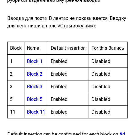
рубрикаРазделитель Внутренняя вводка
Вводка для поста. В лентах не показывается. Вводку
для лент пиши в поле «Отрывок» ниже
Block
Name
Default insertion
For this Запись
1
Block 1
Enabled
Disabled
2
Block 2
Enabled
Disabled
3
Block 3
Enabled
Disabled
5
Block 5
Enabled
Disabled
11
Block 11
Enabled
Disabled
Default insertion can be configured for each block on
Ad