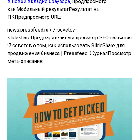
в новой вкладке браузера)
Предпросмотр
как:Мобильный результатРезультат на
ПКПредпросмотр URL:
news.pressfeed.ru › 7-sovetov-
slideshareПредварительный просмотр SEO названия:
:7 советов о том, как использовать SlideShare для
продвижения бизнеса | Pressfeed. ЖурналПросмотр
мета-описания: :