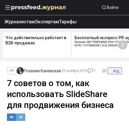
Войти
Журналистам
Экспертам
Тарифы
Что действительно работает в
Бесплатный экспресс PR-а
B2B-продажах
Реклама: ООО "ПРЕССФИД", ИНН: 9715219654
ОГРН: 1157746902961, Erid: 2W5zFGDycPz
Розалия Каневская
12 ноября 2015
1
2K
ред.
PR
7 советов о том, как
использовать SlideShare
для продвижения бизнеса