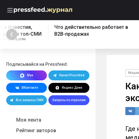
Что действительно работает в
Бесплатный эк
B2B-продажах
Реклама: ООО "ПРЕССФИД", 
1157746902961, Erid: 2W5z
Подписывайся на Pressfeed:
Меди
Max
Канал Pressfeed
Как
ВКонтакте
Яндекс Дзен
эк
Все запросы СМИ
Запросы по отраслям
Моя лента
Где 
Рейтинг авторов
меди