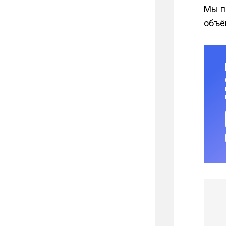
Мы п
объём