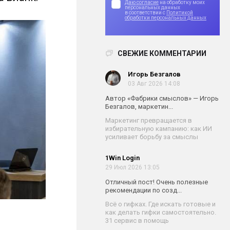
Даю согласие
на обработку моих
персональных данных
в соответствии с
Политикой
обработки персональных данных
СВЕЖИЕ КОММЕНТАРИИ
Игорь Безгалов
03 Авг 2026 14:08
Автор «Фабрики смыслов» — Игорь
Безгалов, маркетин...
Маркетинг превращается в
избирательную кампанию: как ИИ
усиливает борьбу за смыслы
1Win Login
29 Июл 2026 13:05
Отличный пост! Очень полезные
рекомендации по созд...
Всё о гифках. Где искать готовые и
как делать гифки самостоятельно.
31 сервис в помощь