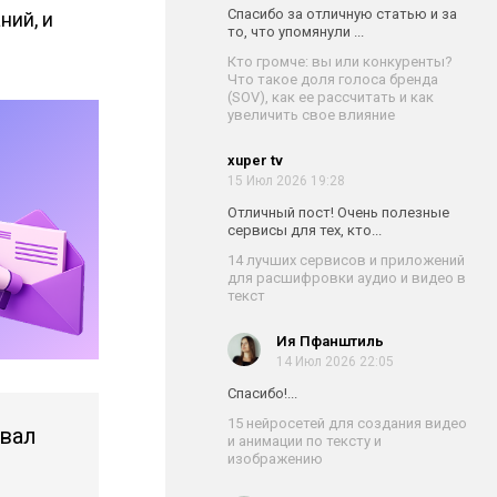
Спасибо за отличную статью и за
ний, и
то, что упомянули ...
Кто громче: вы или конкуренты?
Что такое доля голоса бренда
(SOV), как ее рассчитать и как
увеличить свое влияние
xuper tv
15 Июл 2026 19:28
Отличный пост! Очень полезные
сервисы для тех, кто...
14 лучших сервисов и приложений
для расшифровки аудио и видео в
текст
Ия Пфанштиль
14 Июл 2026 22:05
Спасибо!...
15 нейросетей для создания видео
ывал
и анимации по тексту и
изображению