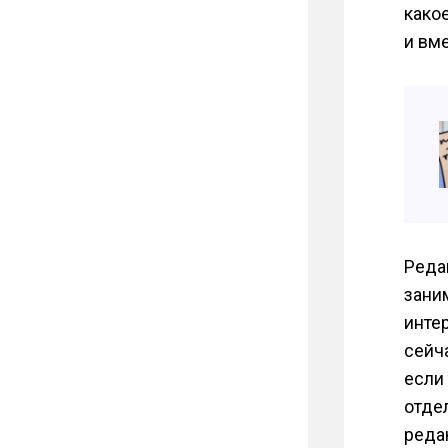
како
и вм
Реда
зани
инте
сейч
если
отде
реда