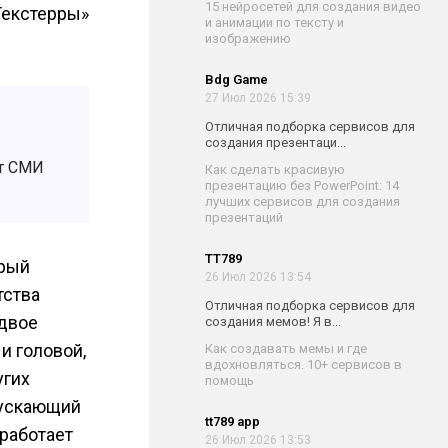
15 нейросетей для создания видео
Текстерры»
и анимации по тексту и
изображению
Bdg Game
27 Июл 2026 15:39
Отличная подборка сервисов для
создания презентаци...
ют СМИ
Как сделать красивую
презентацию без PowerPoint: 14
лучших сервисов для создания
презентаций
TT789
орый
26 Июл 2026 13:54
тства
Отличная подборка сервисов для
 двое
создания мемов! Я в...
и головой,
Как создавать мемы и где
вдохновляться. 10+ сервисов в
угих
помощь
пускающий
tt789 app
 работает
26 Июл 2026 13:53