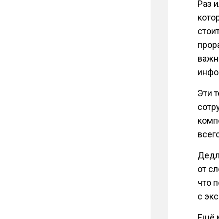
Раз 
кото
стои
прор
важн
инфо
Эти 
сотр
комп
всег
Дедл
от с
что 
с эк
Ещё 