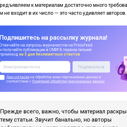
редъявляем к материалам достаточно много требова
 не входит в их число — это часто удивляет авторов.
Подпишитесь на рассылку журнала!
Отвечайте на запросы журналистов на Pressfeed
и получайте публикации в СМИ! В первом письме
промокод
на 3 дня безлимитных ответов
Даю согласие
на обработку моих персональных данных в
соответствии с
Политикой обработки персональных данных
Прежде всего, важно, чтобы материал раскр
тему статьи. Звучит банально, но авторы