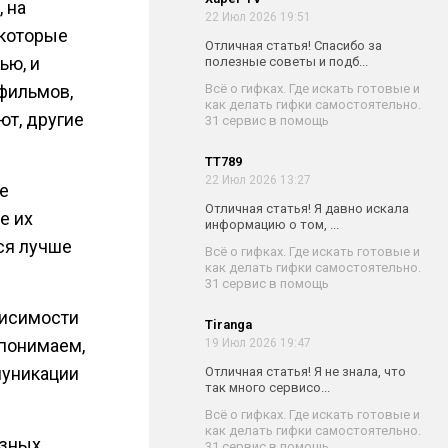
 на
22 Июл 2026 19:51
 которые
Отличная статья! Спасибо за
ью, и
полезные советы и подб...
фильмов,
Всё о гифках. Где искать готовые и
как делать гифки самостоятельно.
ют, другие
31 сервис в помощь
TT789
22 Июл 2026 13:27
е
Отличная статья! Я давно искала
е их
информацию о том, ...
ся лучше
Всё о гифках. Где искать готовые и
как делать гифки самостоятельно.
31 сервис в помощь
висимости
Tiranga
 понимаем,
19 Июл 2026 19:47
муникации
Отличная статья! Я не знала, что
так много сервисо...
Всё о гифках. Где искать готовые и
как делать гифки самостоятельно.
азных
31 сервис в помощь