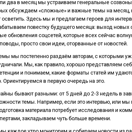
или два в месяц мы устраиваем генеральные созвоны,
рых обсуждаем «сложные» и важные темы на месяц,
т осветить. Здесь мы и предлагаем героев для интерв
абатываем повестку будущего месяца: выход новых 
ые обновления соцсетей, которые всех сейчас волну
поводы, просто свои идеи, оторванные от новостей.
темы мы постепенно раздаём авторам, с которыми уж
удничали. Мы, как правило, хорошо представляем себ
етенции и понимаем, какие форматы статей им удают
о. Ориентируемся в первую очередь на это.
айны бывают разными: от 5 дней до 2-3 недель в за
ложности темы. Например, если это интервью, или мы
подготовка материала потребует исследования и ком
спертами, закладываем чуть больше времени.
мы каждое утро мониторим и собираем новости из р