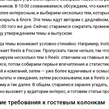
чников. В 10:00 созваниваемся, обсуждаем, что каже
олее интересным, и выбираем несколько тем, которы
аскрыть в блоге. Эти темы идут авторам с дедлайном,
4:00 того же дня. Сейчас стараемся сократить проме
у утверждением темы и выпуском.
да темы возникают условно стихийно. Например, Inst
кает Reels в России. Пропускать такое нельзя, так чт
рируем несколько тем о Reels: отвечаем на главные 
исе, потом собираем первые впечатления и статисти
й и компаний, затем — уже более вдумчивые и осм
ьтаты и ожидания, затем рассказываем, как в Reels з
му и так далее. В общем, стараемся заранее угадать,
о вызовет у аудитории интерес, и готовим статьи про
ие требования к гостевым колонкам