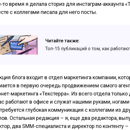
е-то время я делала сториз для инстаграм-аккаунта «
есте с коллегами писала для него посты.
Читайте также:
Топ-15 публикаций о том, как работа
кция блога входит в отдел маркетинга компании, кот
мается в первую очередь продвижением самого аген
рнет-маркетинга «Текстерра». Из всего отдела только
ас работают в офисе и служат нашими руками, ногами 
 требуется глубокая коммуникация с коллегами из др
лов. Остальная редакция – я, еще два редактора, вы
ктор, два SMM-специалиста и директор по контенту –