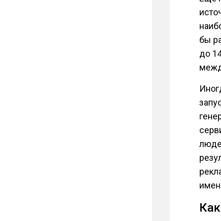
исто
наиб
бы р
до 1
межд
Иног
запус
гене
серв
люде
резул
рекла
именн
Как