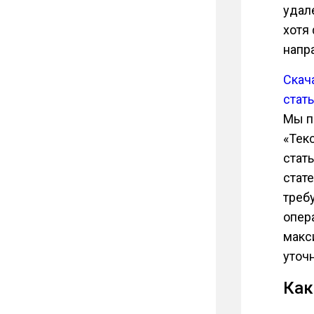
удал
хотя
напра
Скач
стат
Мы п
«Тек
стать
стат
треб
опер
макс
уточ
Как