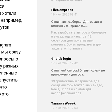
тся
FileCompress
е хотели
19 Июл 2026 08:41
 например,
Отличная подборка! Для защиты
контента от кражи ещ...
жуток
Как заработать авторам, блогерам
и владельцам каналов. 12
сервисов для монетизации
agram
контента. Бонус: программы для
защиты от плагиата
о мы сразу
вопросы о
91 club login
17 Июл 2026 17:42
ку разных
Отличный список! Очень полезные
ысленные
приложения для соз...
апустить
19 приложений и сервисов для
создания горизонтальных видео,
 что
Reels, Shorts и Клипов для
 это.
непрофессионалов
Татьяна Weeek
17 Июл 2026 12:53