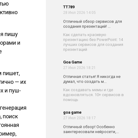
тью
TT789
активно
28 Июл 2026 14:05
Отличный обзор сервисов для
создания презентаций! ...
 я пишу
Как сделать красивую
презентацию без PowerPoint: 14
торами и
лучших сервисов для создания
презентаций
е
Goa Game
27 Июл 2026 18:21
м пишет,
Отличная статья! Я никогда не
тично — их
думал, что создать м...
х и пуш-
Как создавать мемы и где
вдохновляться. 10+ сервисов в
помощь
 генерация
goa game
, поиск
27 Июл 2026 18:17
тоянная
Отличный обзор! Особенно
заинтересовали нейросети,...
ример,