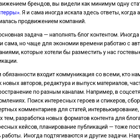
вижением брендов, вы видели как минимум одну ста
стерры»
. Я и сама иногда искала здесь ответы, когда 
малась продвижением компаний.
основная задача — наполнять блог контентом. Иногда
ьи сама, но чаще для экономии времени работаю с ав
аниями, которые хотели бы разместить у нас гостевы
икации.
и обязанности входит коммуникация со всеми, кто на
к новых авторов, редактура и выпуск материалов, час
ространение по разным каналам. Например, в соцсетя
омлениях. Поиск интересных героев и спикеров, сбор
ертных комментариев для статей, интервьюирование,
х тем, разработка новых форматов контента для блога
ресных кейсов, планирование публикаций — тоже пос
ь работы. Иногда подтягиваются и другие задачи. Нап