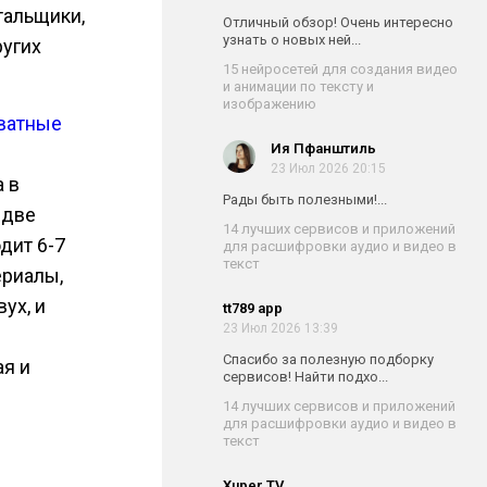
тальщики,
Отличный обзор! Очень интересно
узнать о новых ней...
ругих
15 нейросетей для создания видео
и анимации по тексту и
изображению
хватные
Ия Пфанштиль
23 Июл 2026 20:15
 в
Рады быть полезными!...
 две
14 лучших сервисов и приложений
дит 6-7
для расшифровки аудио и видео в
текст
ериалы,
ух, и
tt789 app
23 Июл 2026 13:39
Спасибо за полезную подборку
ая и
сервисов! Найти подхо...
14 лучших сервисов и приложений
для расшифровки аудио и видео в
текст
Xuper TV