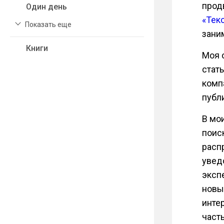
прод
Один день
«Тек
Показать еще
зани
Книги
Моя 
стат
комп
публ
В мо
поис
расп
увед
эксп
новы
инте
част