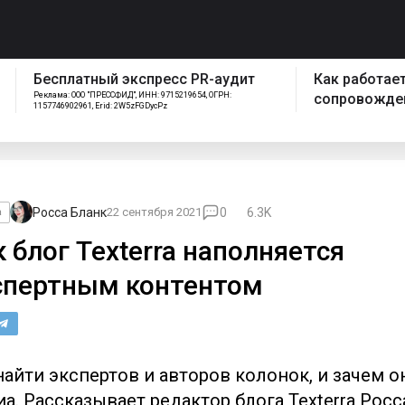
спресс PR-аудит
Как работает отдел
ИНН: 9715219654, ОГРН:
сопровождения Pressfeed
FGDycPz
Росса Бланк
22 сентября 2021
0
6.3K
а
 блог Texterra наполняется
спертным контентом
найти экспертов и авторов колонок, и зачем о
а. Рассказывает редактор блога Texterra Росс