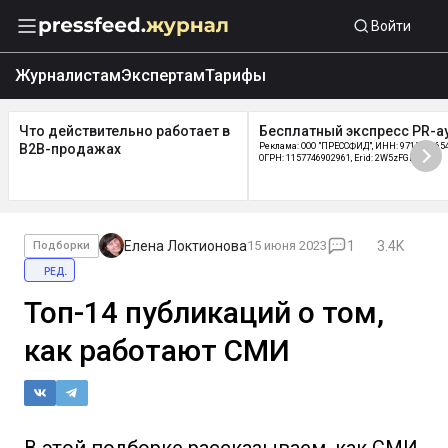
Войти
Журналистам
Экспертам
Тарифы
Что действительно работает в
Бесплатный экспресс PR-а
B2B-продажах
Реклама: ООО "ПРЕССФИД", ИНН: 9715219654
ОГРН: 1157746902961, Erid: 2W5zFGDycPz
Елена Локтионова
15 июня 2023
1
3.4K
Подборки
ред.
Топ-14 публикаций о том,
как работают СМИ