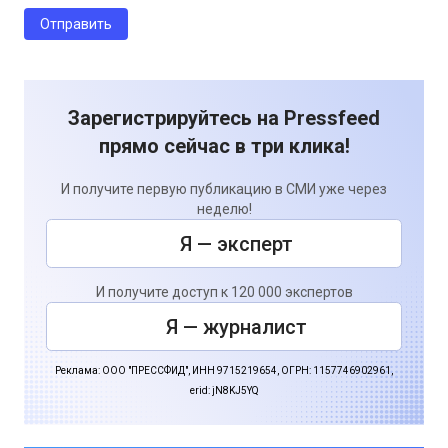
Зарегистрируйтесь на Pressfeed
прямо сейчас в три клика!
И получите первую публикацию в СМИ уже через
неделю!
Я — эксперт
И получите доступ к 120 000 экспертов
Я — журналист
Реклама: ООО "ПРЕССФИД", ИНН 9715219654, ОГРН: 1157746902961,
erid: jN8KJ5YQ