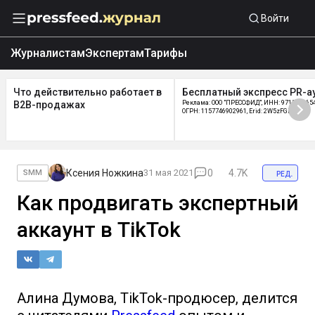
Войти
Журналистам
Экспертам
Тарифы
Что действительно работает в
Бесплатный экспресс PR-а
B2B-продажах
Реклама: ООО "ПРЕССФИД", ИНН: 9715219654
ОГРН: 1157746902961, Erid: 2W5zFGDycPz
Ксения Ножкина
31 мая 2021
0
4.7K
ред.
SMM
Как продвигать экспертный
аккаунт в TikTok
Алина Думова, TikTok-продюсер, делится