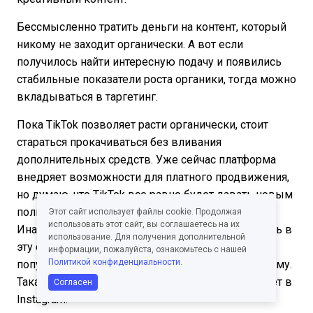
Бессмысленно тратить деньги на контент, который
никому не заходит органически. А вот если
получилось найти интересную подачу и появились
стабильные показатели роста органики, тогда можно
вкладываться в таргетинг.
Пока TikTok позволяет расти органически, стоит
стараться прокачиваться без вливания
дополнительных средств. Уже сейчас платформа
внедряет возможности для платного продвижения,
но думаю, что TikTok все равно будет давать новым
пользователям шанс собирать охваты без денег.
Этот сайт использует файлы cookie. Продолжая
использовать этот сайт, вы соглашаетесь на их
Иначе людям станет просто неинтересно заходить в
использование. Для получения дополнительной
эту соцсеть: все будут понимать, что для
информации, пожалуйста, ознакомьтесь с нашей
Политикой конфиденциальности
.
популярности нужно вкладывать деньги в рекламу.
Такая обкатанная система уже прекрасно работает в
Согласен
Instagram.