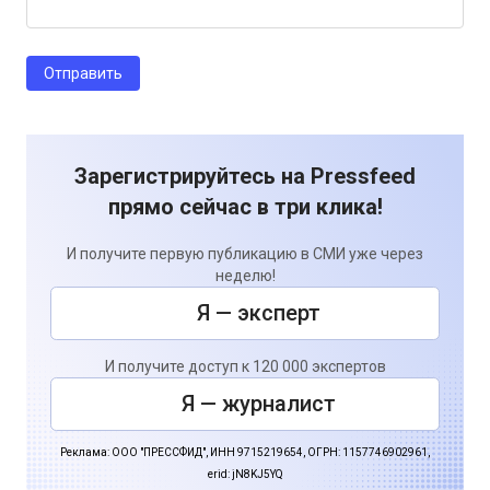
Зарегистрируйтесь на Pressfeed
прямо сейчас в три клика!
И получите первую публикацию в СМИ уже через
неделю!
Я — эксперт
И получите доступ к 120 000 экспертов
Я — журналист
Реклама: ООО "ПРЕССФИД", ИНН 9715219654, ОГРН: 1157746902961,
erid: jN8KJ5YQ