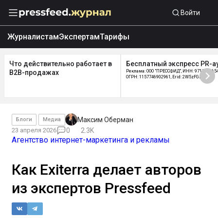
Войти
Журналистам
Экспертам
Тарифы
Что действительно работает в
Бесплатный экспресс PR-а
B2B-продажах
Реклама: ООО "ПРЕССФИД", ИНН: 9715219654
ОГРН: 1157746902961, Erid: 2W5zFGDycPz
Максим Оберман
Блоги
Медиа
23 апреля 2026
0
2.3K
Агентство интернет-маркетинга и рекламы
Как Exiterra делает авторов
из экспертов Pressfeed