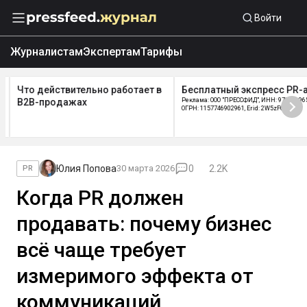
Войти
Журналистам
Экспертам
Тарифы
Что действительно работает в
Бесплатный экспресс PR-а
B2B-продажах
Реклама: ООО "ПРЕССФИД", ИНН: 9715219654
ОГРН: 1157746902961, Erid: 2W5zFGDycPz
Юлия Попова
30 марта 2026
0
2.2K
PR
Когда PR должен
продавать: почему бизнес
всё чаще требует
измеримого эффекта от
коммуникаций