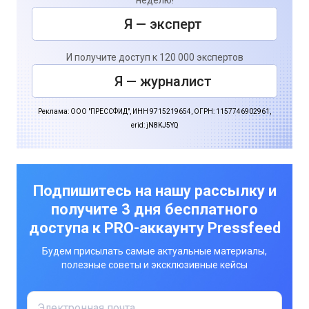
неделю!
Я — эксперт
И получите доступ к 120 000 экспертов
Я — журналист
Реклама: ООО "ПРЕССФИД", ИНН 9715219654, ОГРН: 1157746902961,
erid: jN8KJ5YQ
Подпишитесь на нашу рассылку и
получите 3 дня бесплатного
доступа к PRO-аккаунту Pressfeed
Будем присылать самые актуальные материалы,
полезные советы и эксклюзивные кейсы