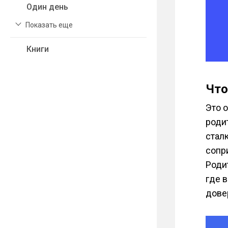
Один день
Показать еще
Книги
Что
Это 
родит
сталк
сопр
Родит
где в
дове