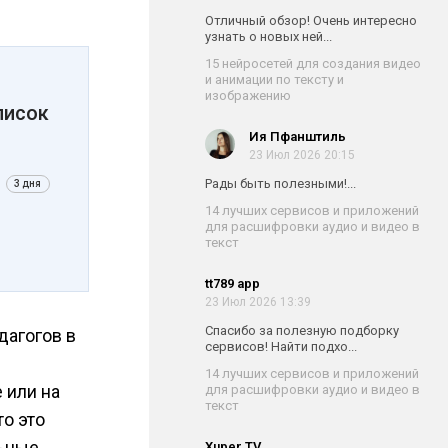
Отличный обзор! Очень интересно
узнать о новых ней...
15 нейросетей для создания видео
и анимации по тексту и
изображению
писок
Ия Пфанштиль
23 Июл 2026 20:15
Рады быть полезными!...
3 дня
14 лучших сервисов и приложений
для расшифровки аудио и видео в
текст
tt789 app
23 Июл 2026 13:39
Спасибо за полезную подборку
дагогов в
сервисов! Найти подхо...
14 лучших сервисов и приложений
 или на
для расшифровки аудио и видео в
текст
то это
льные.
Xuper TV