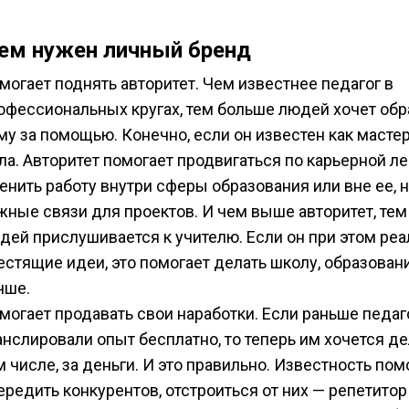
ем нужен личный бренд
могает поднять авторитет. Чем известнее педагог в
офессиональных кругах, тем больше людей хочет обр
му за помощью. Конечно, если он известен как масте
ла. Авторитет помогает продвигаться по карьерной ле
енить работу внутри сферы образования или вне ее, 
жные связи для проектов. И чем выше авторитет, те
дей прислушивается к учителю. Если он при этом реа
естящие идеи, это помогает делать школу, образован
чше.
могает продавать свои наработки. Если раньше педаг
анслировали опыт бесплатно, то теперь им хочется дел
м числе, за деньги. И это правильно. Известность пом
ередить конкурентов, отстроиться от них — репетито