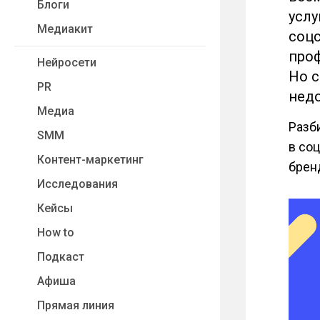
Блоги
усл
Медиакит
соцс
проф
Нейросети
Но с
PR
недо
Медиа
Разб
SMM
в со
Контент-маркетинг
брен
Исследования
Кейсы
How to
Подкаст
Афиша
Прямая линия