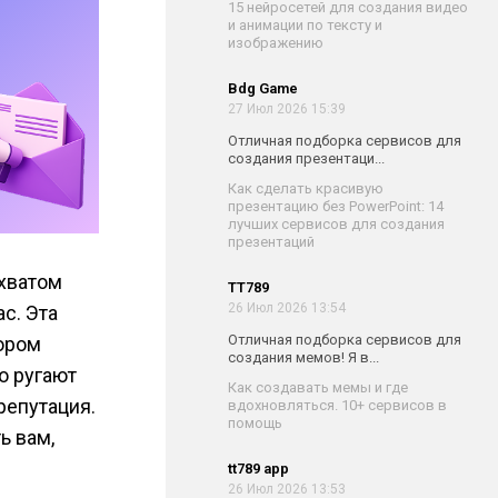
15 нейросетей для создания видео
и анимации по тексту и
изображению
Bdg Game
27 Июл 2026 15:39
Отличная подборка сервисов для
создания презентаци...
Как сделать красивую
презентацию без PowerPoint: 14
лучших сервисов для создания
презентаций
охватом
TT789
26 Июл 2026 13:54
с. Эта
Отличная подборка сервисов для
тором
создания мемов! Я в...
о ругают
Как создавать мемы и где
репутация.
вдохновляться. 10+ сервисов в
помощь
ь вам,
tt789 app
26 Июл 2026 13:53