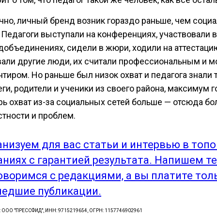
чно, личный бренд возник гораздо раньше, чем соци
. Педагоги выступали на конференциях, участвовали 
добъединениях, сидели в жюри, ходили на аттестацию
вали другие люди, их считали профессиональным и 
нтиром. Но раньше был низок охват и педагога знали 
ги, родители и ученики из своего района, максимум г
рь охват из-за социальных сетей больше — отсюда б
стности и проблем.
анизуем для вас статьи и интервью в топ
аниях с гарантией результата. Напишем те
оворимся с редакциями, а вы платите тол
едшие публикации.
: ООО "ПРЕССФИД", ИНН: 9715219654, ОГРН: 1157746902961