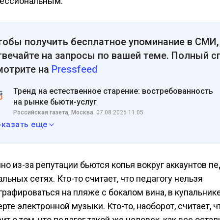
ессиональным.
тобы получить бесплатное упоминание в СМИ,
твечайте на запросы по вашей теме. Полный с
мотрите на
Pressfeed
Тренд на естественное старение: востребованность
на рынке бьюти-услуг
Российская газета, Москва.
07.08.2026 11:05
оказать еще
но из-за репутации бьются копья вокруг аккаунтов пе
льных сетях. Кто-то считает, что педагогу нельзя
графироваться на пляже с бокалом вина, в купальнике
рте электронной музыки. Кто-то, наоборот, считает, ч
ит о том, что педагог такой же человек, как все оста