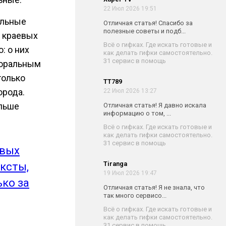
22 Июл 2026 19:51
альные
Отличная статья! Спасибо за
полезные советы и подб...
в краевых
Всё о гифках. Где искать готовые и
: о них
как делать гифки самостоятельно.
31 сервис в помощь
моральным
только
TT789
орода.
22 Июл 2026 13:27
ольше
Отличная статья! Я давно искала
информацию о том, ...
Всё о гифках. Где искать готовые и
как делать гифки самостоятельно.
31 сервис в помощь
овых
Tiranga
ксты,
19 Июл 2026 19:47
ько за
Отличная статья! Я не знала, что
так много сервисо...
Всё о гифках. Где искать готовые и
как делать гифки самостоятельно.
31 сервис в помощь