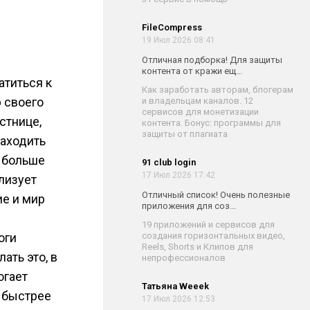
FileCompress
19 Июл 2026 08:41
Отличная подборка! Для защиты
контента от кражи ещ...
атиться к
Как заработать авторам, блогерам
р своего
и владельцам каналов. 12
сервисов для монетизации
стнице,
контента. Бонус: программы для
защиты от плагиата
находить
м больше
91 club login
17 Июл 2026 17:42
лизует
Отличный список! Очень полезные
ие и мир
приложения для соз...
19 приложений и сервисов для
оги
создания горизонтальных видео,
Reels, Shorts и Клипов для
ать это, в
непрофессионалов
огает
Татьяна Weeek
р быстрее
17 Июл 2026 12:53