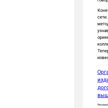
Коне
сети
мето
узна
орие
колле
Тепе
изве
Орг
изд
дог
выш
Реклама