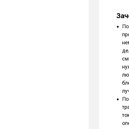
Зач
По
пр
не
де
см
ну
лю
бл
лу
По
тр
то
оп