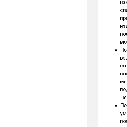
на
сп
пр
из
по
вк
По
вз
со
по
ме
пе
Пе
По
ум
по