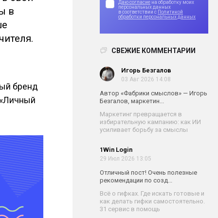
Даю согласие
на обработку моих
персональных данных
ы в
в соответствии с
Политикой
обработки персональных данных
ше
чителя.
я
СВЕЖИЕ КОММЕНТАРИИ
Игорь Безгалов
03 Авг 2026 14:08
ный бренд
Автор «Фабрики смыслов» — Игорь
а «Личный
Безгалов, маркетин...
Маркетинг превращается в
избирательную кампанию: как ИИ
усиливает борьбу за смыслы
1Win Login
29 Июл 2026 13:05
Отличный пост! Очень полезные
рекомендации по созд...
Всё о гифках. Где искать готовые и
как делать гифки самостоятельно.
31 сервис в помощь