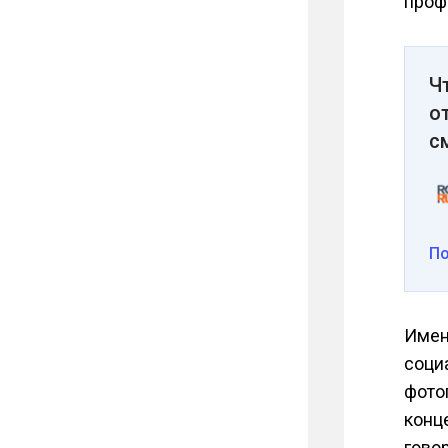
проф
Ч
о
с
П
Имен
социа
фото
конце
говор