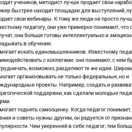
ходит учеников, методист лучше продает свои нарабо
икер быстрее находит площадки для выступлений, л
одает свои вебинары. К тому же люди не просто лучш
вестному педагогу, они уже примерно понимают, что 
лучат, они больше готовы интеллектуально и эмоцион
ладывать в обучение.
могает искать единомышленников. Известному педаг
аимодействовать с коллегами: они понимают, с кем б
трудничать, возможно, разделяют те же идеи. Широк
могает организовывать не только федеральные, но и
ждународные проекты. Например, создать и развива
дагогической поддержки, как сделали молодые педаг
рми.
могает поднять самооценку. Когда педагог понимает, 
ения и советы нужны другим, он радуется от признан
пулярности. Чем уверенней в себе педагог, тем больш