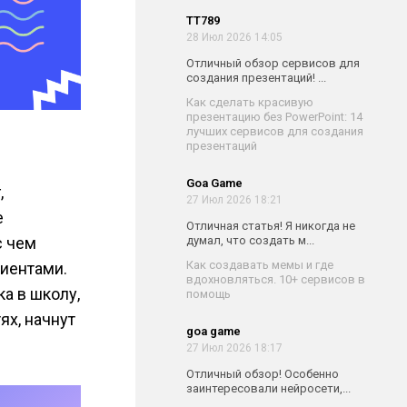
TT789
28 Июл 2026 14:05
Отличный обзор сервисов для
создания презентаций! ...
Как сделать красивую
презентацию без PowerPoint: 14
лучших сервисов для создания
презентаций
Goa Game
,
27 Июл 2026 18:21
е
Отличная статья! Я никогда не
с чем
думал, что создать м...
Как создавать мемы и где
иентами.
вдохновляться. 10+ сервисов в
ка в школу,
помощь
ях, начнут
goa game
27 Июл 2026 18:17
Отличный обзор! Особенно
заинтересовали нейросети,...