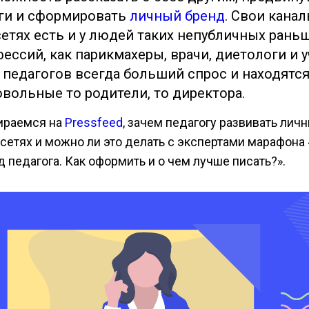
уги и сформировать
личный бренд
. Свои канал
етях есть и у людей таких непубличных рань
ессий, как парикмахеры, врачи, диетологи и у
 педагогов всегда больший спрос и находятс
вольные то родители, то директора.
ираемся на
Pressfeed
, зачем педагогу развивать лич
цсетях и можно ли это делать с экспертами марафон
д педагога. Как оформить и о чем лучше писать?».