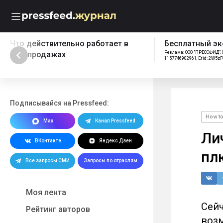
Что действительно работает в
Бесплатный эк
B2B-продажах
Реклама: ООО "ПРЕССФИД", 
1157746902961, Erid: 2W5z
Подписывайся на Pressfeed:
How t
Max
Канал Pressfeed
Ли
ВКонтакте
Яндекс Дзен
пл
Все запросы СМИ
Запросы по отраслям
Моя лента
Сейч
Рейтинг авторов
возм