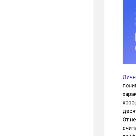
Личн
пони
хара
хоро
деся
От н
счит