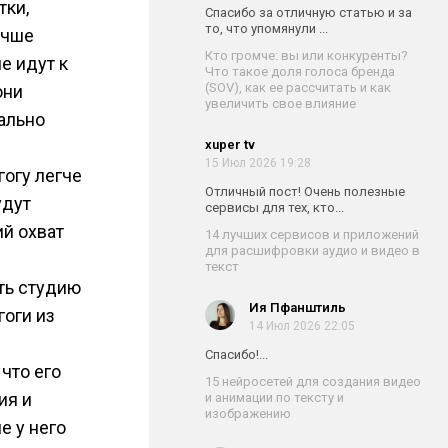
тки,
Спасибо за отличную статью и за
то, что упомянули ...
учше
Кто громче: вы или конкуренты?
е идут к
Что такое доля голоса бренда
(SOV), как ее рассчитать и как
они
увеличить свое влияние
ально
xuper tv
15 Июл 2026 19:28
огу легче
Отличный пост! Очень полезные
удут
сервисы для тех, кто...
ий охват
14 лучших сервисов и приложений
для расшифровки аудио и видео в
текст
ть студию
Ия Пфанштиль
оги из
14 Июл 2026 22:05
Спасибо!...
что его
15 нейросетей для создания видео
ия и
и анимации по тексту и
изображению
е у него