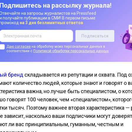
Подпишитесь на рассылку журнала!
Отвечайте на запросы журналистов на Pressfeed
и получайте публикации в СМИ! В первом письме
промокод
на 3 дня безлимитных ответов
Даю согласие
на обработку моих персональных данных в
соответствии с
Политикой обработки персональных данных
ый бренд
складывается из репутации и охвата. Под 
мают количество людей, которые знают и говорят о ва
ктеристика важна, но лучше быть специалистом, о ко
шо говорят 100 человек, чем «специалистом», которог
тки тысяч. Поэтому важнее вторая характеристика — 
ее зависит, насколько ваши подписчики могут доверят
ают ли вас принципиальным, гуманным, честным и