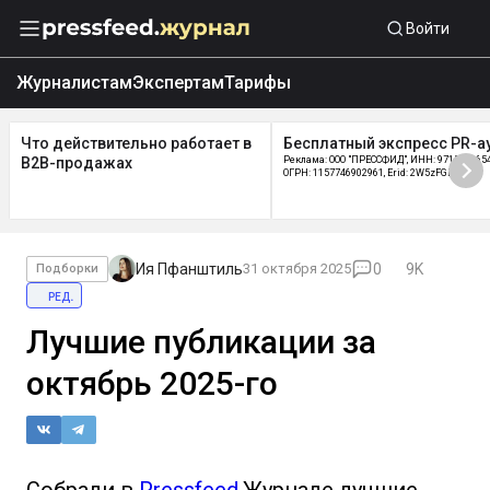
Войти
Журналистам
Экспертам
Тарифы
Что действительно работает в
Бесплатный экспресс PR-а
B2B-продажах
Реклама: ООО "ПРЕССФИД", ИНН: 9715219654
ОГРН: 1157746902961, Erid: 2W5zFGDycPz
Ия Пфанштиль
31 октября 2025
0
9K
Подборки
ред.
Лучшие публикации за
октябрь 2025-го