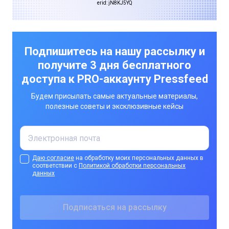
erid: jN8KJ5YQ
Подпишитесь на нашу рассылку и
получите 3 дня бесплатного
доступа к PRO-аккаунту Pressfeed
Будем присылать самые актуальные материалы,
полезные советы и эксклюзивные кейсы
Даю согласие
на обработку моих персональных данных в
соответствии с
Политикой обработки персональных
данных