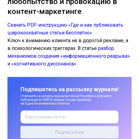
любопытство и провокацию в
контент-маркетинге
Скачать PDF-инструкцию «Где и как публиковать
широкоохватные статьи бесплатно»
Ключ к вниманию клиента не в дорогой рекламе, а
в психологических триггерах. В статье
разбор
механизмов создания «информационного разрыва»
и «когнитивного диссонанса»
.
Подпишитесь на рассылку журнала!
Отвечайте на запросы журналистов на Pressfeed и получайте
публикации в СМИ! В первом письме промокод
на 3 дня безлимитных ответов