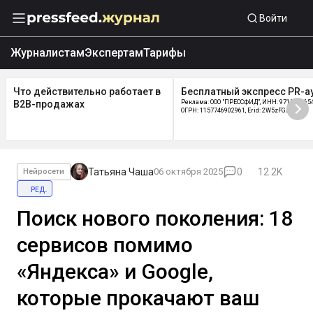
Войти
Журналистам
Экспертам
Тарифы
Что действительно работает в
Бесплатный экспресс PR-а
B2B-продажах
Реклама: ООО "ПРЕССФИД", ИНН: 9715219654
ОГРН: 1157746902961, Erid: 2W5zFGDycPz
Татьяна Чаша
06 октября 2025
0
12.2K
Нейросети
ред.
Поиск нового поколения: 18
сервисов помимо
«Яндекса» и Google,
которые прокачают ваш