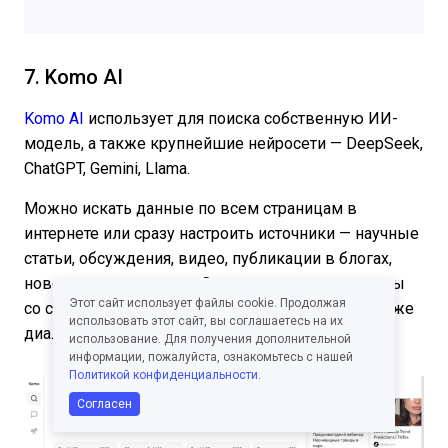
7. Komo AI
Komo AI
использует для поиска собственную ИИ-
модель, а также крупнейшие нейросети — DeepSeek,
ChatGPT, Gemini, Llama.
Можно искать данные по всем страницам в
интернете или сразу настроить источники — научные
статьи, обсуждения, видео, публикации в блогах,
новостные материалы. Сервис дает емкие ответы
Этот сайт использует файлы cookie. Продолжая
со ссылками. Если нужно, уточните запрос в том же
использовать этот сайт, вы соглашаетесь на их
диалоге.
использование. Для получения дополнительной
информации, пожалуйста, ознакомьтесь с нашей
Политикой конфиденциальности
.
Согласен