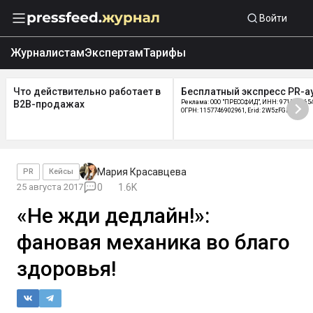
Войти
Журналистам
Экспертам
Тарифы
Что действительно работает в
Бесплатный экспресс PR-а
B2B-продажах
Реклама: ООО "ПРЕССФИД", ИНН: 9715219654
ОГРН: 1157746902961, Erid: 2W5zFGDycPz
Мария Красавцева
PR
Кейсы
25 августа 2017
0
1.6K
«Не жди дедлайн!»:
фановая механика во благо
здоровья!