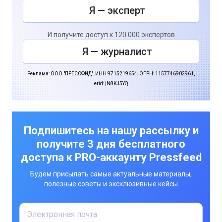
Я — эксперт
И получите доступ к 120 000 экспертов
Я — журналист
Реклама: ООО "ПРЕССФИД", ИНН 9715219654, ОГРН: 1157746902961,
erid: jN8KJ5YQ
Подпишитесь на нашу рассылку и
получите 3 дня бесплатного
доступа к PRO-аккаунту Pressfeed
Будем присылать самые актуальные материалы,
полезные советы и эксклюзивные кейсы