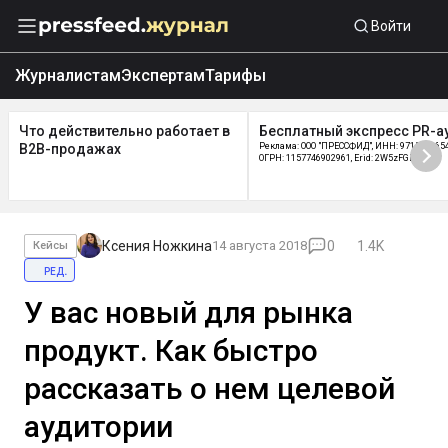
Войти
Журналистам
Экспертам
Тарифы
Что действительно работает в
Бесплатный экспресс PR-а
B2B-продажах
Реклама: ООО "ПРЕССФИД", ИНН: 9715219654
ОГРН: 1157746902961, Erid: 2W5zFGDycPz
Ксения Ножкина
14 августа 2018
0
1.4K
Кейсы
ред.
У вас новый для рынка
продукт. Как быстро
рассказать о нем целевой
аудитории