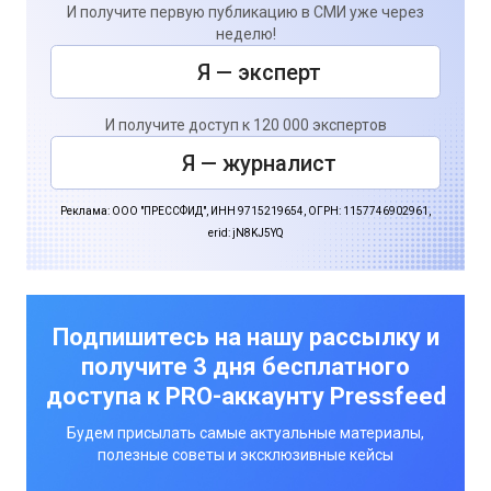
И получите первую публикацию в СМИ уже через
неделю!
Я — эксперт
И получите доступ к 120 000 экспертов
Я — журналист
Реклама: ООО "ПРЕССФИД", ИНН 9715219654, ОГРН: 1157746902961,
erid: jN8KJ5YQ
Подпишитесь на нашу рассылку и
получите 3 дня бесплатного
доступа к PRO-аккаунту Pressfeed
Будем присылать самые актуальные материалы,
полезные советы и эксклюзивные кейсы