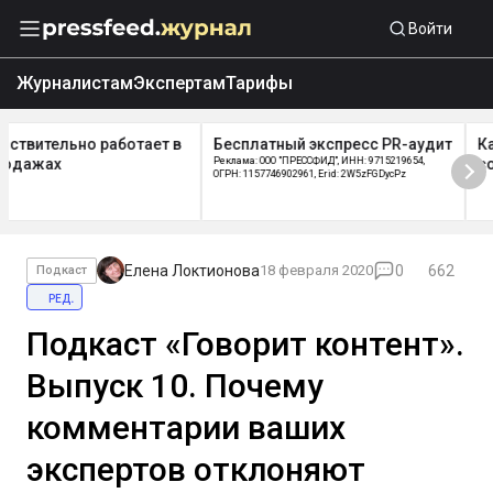
Войти
Журналистам
Экспертам
Тарифы
Бесплатный экспресс PR-аудит
Как работает отдел
Реклама: ООО "ПРЕССФИД", ИНН: 9715219654,
сопровождения Pressfeed
ОГРН: 1157746902961, Erid: 2W5zFGDycPz
Елена Локтионова
18 февраля 2020
0
662
Подкаст
ред.
Подкаст «Говорит контент».
Выпуск 10. Почему
комментарии ваших
экспертов отклоняют