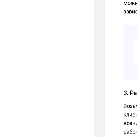
можн
завис
3. Р
Возь
клие
возни
рабоч