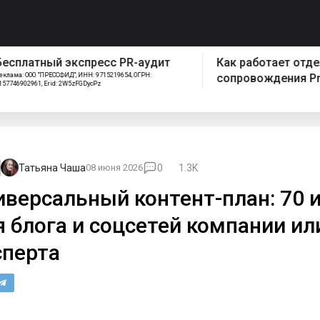
спресс PR-аудит
Как работает отдел
ИНН: 9715219654, ОГРН:
сопровождения Pressfeed
FGDycPz
Татьяна Чаша
08 июня 2026
0
1.3K
иверсальный контент-план: 70 
я блога и соцсетей компании ил
сперта