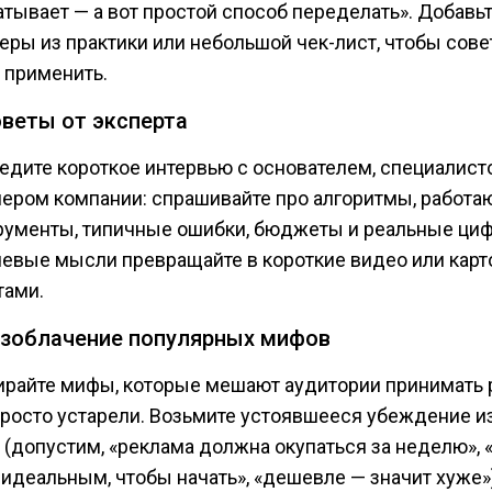
атывает — а вот простой способ переделать». Добавь
еры из практики или небольшой чек-лист, чтобы сове
 применить.
оветы от эксперта
едите короткое интервью с основателем, специалист
нером компании: спрашивайте про алгоритмы, работ
рументы, типичные ошибки, бюджеты и реальные ци
евые мысли превращайте в короткие видео или карт
тами.
азоблачение популярных мифов
ирайте мифы, которые мешают аудитории принимать
просто устарели. Возьмите устоявшееся убеждение и
 (допустим, «реклама должна окупаться за неделю», 
 идеальным, чтобы начать», «дешевле — значит хуже»