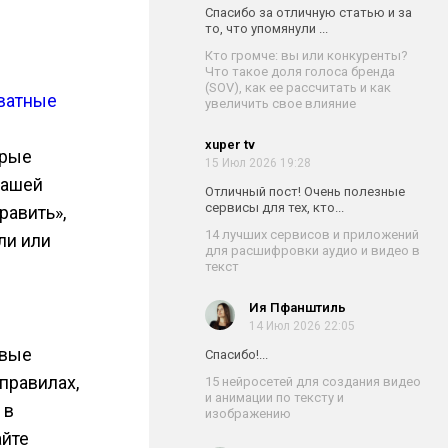
Спасибо за отличную статью и за
то, что упомянули ...
Кто громче: вы или конкуренты?
Что такое доля голоса бренда
(SOV), как ее рассчитать и как
хватные
увеличить свое влияние
xuper tv
орые
15 Июл 2026 19:28
вашей
Отличный пост! Очень полезные
сервисы для тех, кто...
равить»,
14 лучших сервисов и приложений
ли или
для расшифровки аудио и видео в
текст
Ия Пфанштиль
14 Июл 2026 22:05
овые
Спасибо!...
правилах,
15 нейросетей для создания видео
и анимации по тексту и
 в
изображению
айте