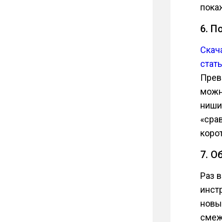
покаж
6. П
Скач
стат
Прев
можн
ниши 
«сра
коро
7. О
Раз 
инст
новы
смеж