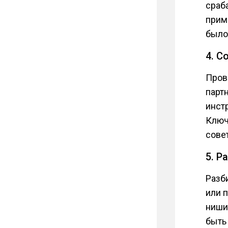
сраб
прим
было
4. С
Пров
парт
инст
Ключ
сове
5. Р
Разб
или 
ниши
быть