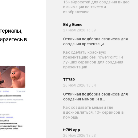
15 нейросетей для создания видео
и анимации по тексту и
изображению
Bdg Game
териалы,
27 Июл 2026 15:39
ираетесь в
Отличная подборка сервисов для
создания презентаци...
Как сделать красивую
презентацию без PowerPoint: 14
лучших сервисов для создания
презентаций
TT789
26 Июл 2026 13:54
Отличная подборка сервисов для
создания мемов! Я в...
Как создавать мемы и где
вдохновляться. 10+ сервисов в
помощь
tt789 app
26 Июл 2026 13:53