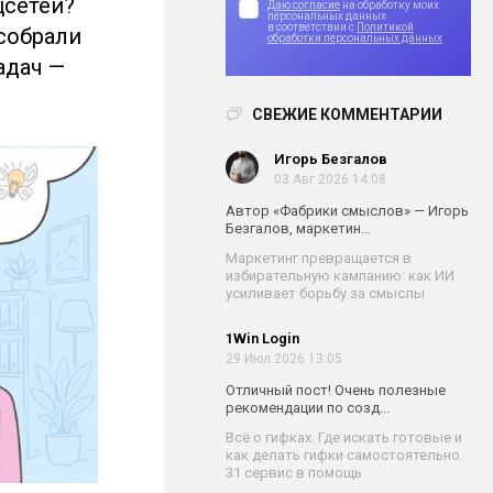
цсетей?
Даю согласие
на обработку моих
персональных данных
в соответствии с
Политикой
собрали
обработки персональных данных
адач —
СВЕЖИЕ КОММЕНТАРИИ
Игорь Безгалов
03 Авг 2026 14:08
Автор «Фабрики смыслов» — Игорь
Безгалов, маркетин...
Маркетинг превращается в
избирательную кампанию: как ИИ
усиливает борьбу за смыслы
1Win Login
29 Июл 2026 13:05
Отличный пост! Очень полезные
рекомендации по созд...
Всё о гифках. Где искать готовые и
как делать гифки самостоятельно.
31 сервис в помощь