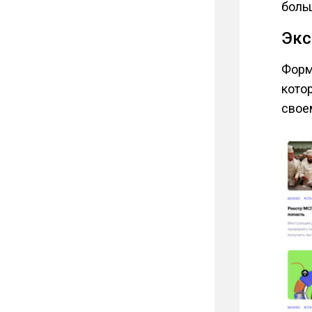
боль
Экс
Форм
кото
свое