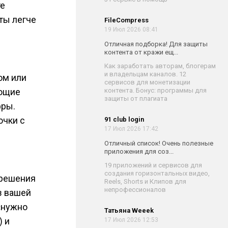
те
ты легче
FileCompress
19 Июл 2026 08:41
Отличная подборка! Для защиты
контента от кражи ещ...
Как заработать авторам, блогерам
и владельцам каналов. 12
ом или
сервисов для монетизации
ающие
контента. Бонус: программы для
защиты от плагиата
фры.
очки с
91 club login
17 Июл 2026 17:42
Отличный список! Очень полезные
приложения для соз...
19 приложений и сервисов для
создания горизонтальных видео,
 решения
Reels, Shorts и Клипов для
непрофессионалов
з вашей
«нужно
Татьяна Weeek
) и
17 Июл 2026 12:53