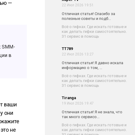
тью —
22 Июл 2026 19:51
Отличная статья! Спасибо за
полезные советы и подб...
Всё о гифках. Где искать готовые и
как делать гифки самостоятельно.
31 сервис в помощь
к SMM-
TT789
22 Июл 2026 13:27
ции в
Отличная статья! Я давно искала
информацию о том, ...
Всё о гифках. Где искать готовые и
как делать гифки самостоятельно.
31 сервис в помощь
Tiranga
ют ваши
19 Июл 2026 19:47
у они
Отличная статья! Я не знала, что
так много сервисо...
покажите
Всё о гифках. Где искать готовые и
 это не
как делать гифки самостоятельно.
31 сервис в помощь