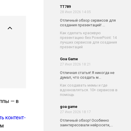
TT789
28 Июл 2026 14:05
Отличный обзор сервисов для
создания презентаций! ...
Как сделать красивую
презентацию без PowerPoint: 14
лучших сервисов для создания
презентаций
Goa Game
27 Июл 2026 18:21
Отличная статья! Я никогда не
думал, что создать м...
Как создавать мемы и где
вдохновляться. 10+ сервисов в
помощь
ппы — в
goa game
27 Июл 2026 18:17
ть контент-
Отличный обзор! Особенно
им
заинтересовали нейросети,...