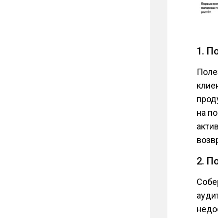
1. П
Поле
клие
прод
на п
акти
возв
2. П
Собе
ауди
недо