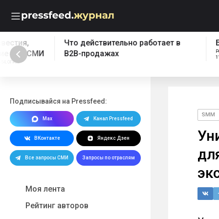
Что действительно работает в
Бесплатный эк
B2B-продажах
Реклама: ООО "ПРЕССФИД", 
1157746902961, Erid: 2W5z
Подписывайся на Pressfeed:
SMM
Max
Канал Pressfeed
Ун
ВКонтакте
Яндекс Дзен
дл
Все запросы СМИ
Запросы по отраслям
эк
Моя лента
Рейтинг авторов