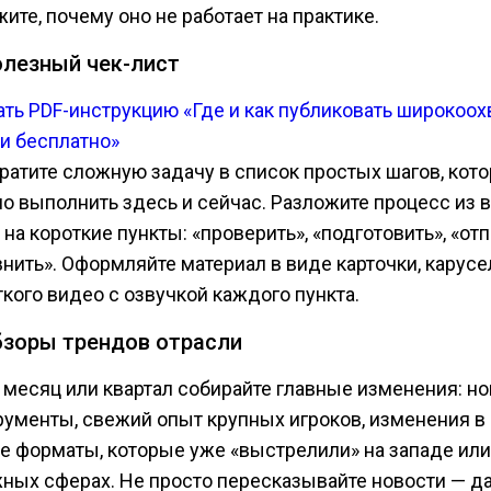
ите, почему оно не работает на практике.
олезный чек-лист
ать PDF-инструкцию «Где и как публиковать широкоо
ьи бесплатно»
ратите сложную задачу в список простых шагов, кот
о выполнить здесь и сейчас. Разложите процесс из 
на короткие пункты: «проверить», «подготовить», «отп
внить». Оформляйте материал в виде карточки, карусе
ткого видео с озвучкой каждого пункта.
бзоры трендов отрасли
в месяц или квартал собирайте главные изменения: н
рументы, свежий опыт крупных игроков, изменения в 
е форматы, которые уже «выстрелили» на западе или
ных сферах. Не просто пересказывайте новости — д