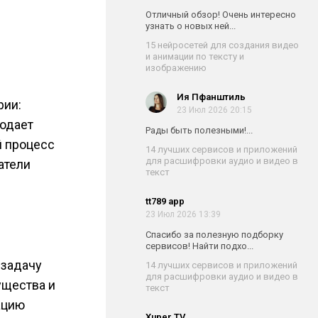
Отличный обзор! Очень интересно
узнать о новых ней...
15 нейросетей для создания видео
и анимации по тексту и
изображению
Ия Пфанштиль
рии:
23 Июл 2026 20:15
родает
Рады быть полезными!...
й процесс
14 лучших сервисов и приложений
для расшифровки аудио и видео в
атели
текст
tt789 app
23 Июл 2026 13:39
Спасибо за полезную подборку
сервисов! Найти подхо...
 задачу
14 лучших сервисов и приложений
для расшифровки аудио и видео в
ущества и
текст
ацию
Xuper TV