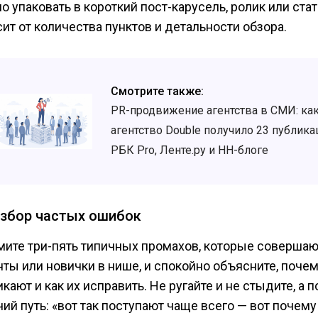
о упаковать в короткий пост-карусель, ролик или ста
ит от количества пунктов и детальности обзора.
Смотрите также:
PR-продвижение агентства в СМИ: ка
агентство Double получило 23 публика
РБК Pro, Ленте.ру и HH-блоге
азбор частых ошибок
мите три-пять типичных промахов, которые соверша
нты или новички в нише, и спокойно объясните, почем
кают и как их исправить. Не ругайте и не стыдите, а 
ий путь: «вот так поступают чаще всего — вот почему