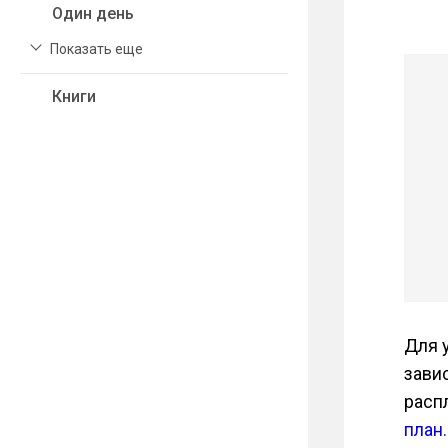
Один день
Показать еще
Книги
Для 
зави
расп
план