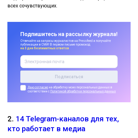
всех сочувствующих.
Подпишитесь на рассылку журнала!
Отвечайте на запросы журналистов на Pressfeed и получайте
публикации в СМИ! В первом письме промокод
на 3 дня безлимитных ответов
Даю согласие
на обработку моих персональных данных в
соответствии с
Политикой обработки персональных данных
2.
14 Telegram-каналов для тех,
кто работает в медиа