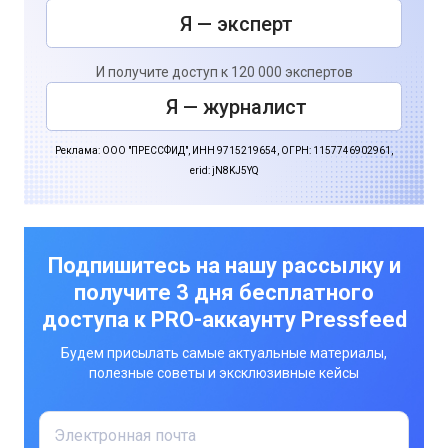
Я — эксперт
И получите доступ к 120 000 экспертов
Я — журналист
Реклама: ООО "ПРЕССФИД", ИНН 9715219654, ОГРН: 1157746902961,
erid: jN8KJ5YQ
Подпишитесь на нашу рассылку и
получите 3 дня бесплатного
доступа к PRO-аккаунту Pressfeed
Будем присылать самые актуальные материалы,
полезные советы и эксклюзивные кейсы