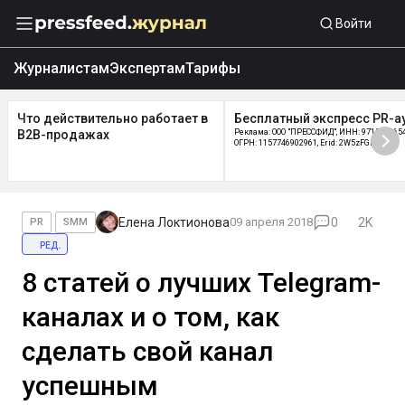
Войти
Журналистам
Экспертам
Тарифы
Что действительно работает в
Бесплатный экспресс PR-а
B2B-продажах
Реклама: ООО "ПРЕССФИД", ИНН: 9715219654
ОГРН: 1157746902961, Erid: 2W5zFGDycPz
Елена Локтионова
09 апреля 2018
0
2K
PR
SMM
ред.
8 статей о лучших Telegram-
каналах и о том, как
сделать свой канал
успешным