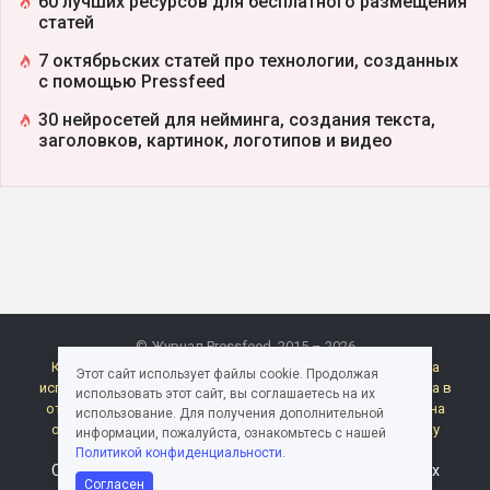
60 лучших ресурсов для бесплатного размещения
статей
7 октябрьских статей про технологии, созданных
с помощью Pressfeed
30 нейросетей для нейминга, создания текста,
заголовков, картинок, логотипов и видео
© Журнал Pressfeed. 2015 – 2026
Карта сайта
Контакты
Правила публикации
Правила
Этот сайт использует файлы cookie. Продолжая
использования материалов Pressfeed.Журнала
Политика в
использовать этот сайт, вы соглашаетесь на их
отношении обработки персональных данных
Согласие на
использование. Для получения дополнительной
обработку персональных данных
Согласие на рассылку
информации, пожалуйста, ознакомьтесь с нашей
электронных сообщений
Реклама
Политикой конфиденциальности
.
Следите за миром медиа и пиара в каналах и группах
Согласен