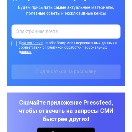
Будем присылать самые актуальные материалы,
полезные советы и эксклюзивные кейсы
Даю согласие
на обработку моих персональных данных в
соответствии с
Политикой обработки персональных
данных
Скачайте приложение Pressfeed,
чтобы отвечать на запросы СМИ
быстрее других!