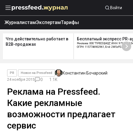
Войти
Журналистам
Экспертам
Тарифы
Что действительно работает в
Бесплатный экспресс PR-а
B2B-продажах
Реклама: ООО "ПРЕССФИД", ИНН: 9715219654
ОГРН: 1157746902961, Erid: 2W5zFGDycPz
Константин Бочарский
PR
Новое на Pressfeed
24 ноября 2015
0
1.1K
Реклама на Pressfeed.
Какие рекламные
возможности предлагает
сервис