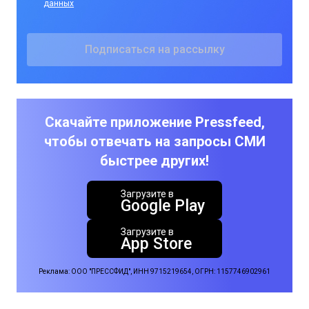
данных
Скачайте приложение Pressfeed,
чтобы отвечать на запросы СМИ
быстрее других!
Загрузите в
Google Play
Загрузите в
App Store
Реклама: ООО "ПРЕССФИД", ИНН 9715219654, ОГРН: 1157746902961