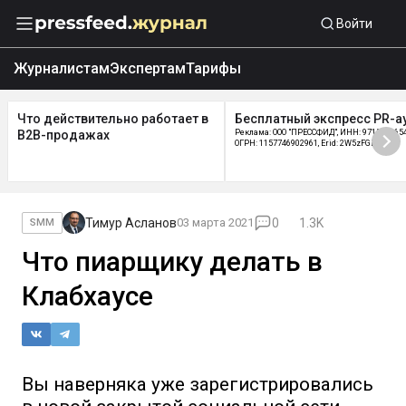
Войти
Журналистам
Экспертам
Тарифы
Что действительно работает в
Бесплатный экспресс PR-а
B2B-продажах
Реклама: ООО "ПРЕССФИД", ИНН: 9715219654
ОГРН: 1157746902961, Erid: 2W5zFGDycPz
Тимур Асланов
03 марта 2021
0
1.3K
SMM
Что пиарщику делать в
Клабхаусе
Вы наверняка уже зарегистрировались