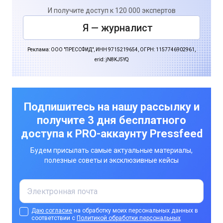
И получите доступ к 120 000 экспертов
Я — журналист
Реклама: ООО "ПРЕССФИД", ИНН 9715219654, ОГРН: 1157746902961,
erid: jN8KJ5YQ
Подпишитесь на нашу рассылку и
получите 3 дня бесплатного
доступа к PRO-аккаунту Pressfeed
Будем присылать самые актуальные материалы,
полезные советы и эксклюзивные кейсы
Даю согласие
на обработку моих персональных данных в
соответствии с
Политикой обработки персональных