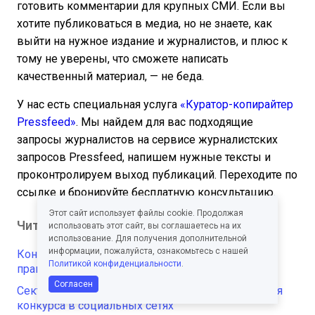
готовить комментарии для крупных СМИ. Если вы
хотите публиковаться в медиа, но не знаете, как
выйти на нужное издание и журналистов, и плюс к
тому не уверены, что сможете написать
качественный материал, — не беда.
У нас есть специальная услуга
«Куратор-копирайтер
Pressfeed»
. Мы найдем для вас подходящие
запросы журналистов на сервисе журналистских
запросов Pressfeed, напишем нужные тексты и
проконтролируем выход публикаций. Переходите по
ссылке и бронируйте бесплатную консультацию.
Этот сайт использует файлы cookie. Продолжая
Читайте также
использовать этот сайт, вы соглашаетесь на их
использование. Для получения дополнительной
информации, пожалуйста, ознакомьтесь с нашей
Конференция «СММ-прорыв-2026», три дня
Политикой конфиденциальности
.
практики по продвижению в социальных сетях
Согласен
Сектор приз на барабане. 50 идей для проведения
конкурса в социальных сетях