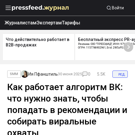
Войти
Журналистам
Экспертам
Тарифы
Что действительно работает в
Бесплатный экспресс PR-а
B2B-продажах
Реклама: ООО "ПРЕССФИД", ИНН: 9715219654
ОГРН: 1157746902961, Erid: 2W5zFGDycPz
Ия Пфанштиль
30 июня 2025
0
5.5K
ред.
SMM
Как работает алгоритм ВК:
что нужно знать, чтобы
попадать в рекомендации и
собирать виральные
охваты