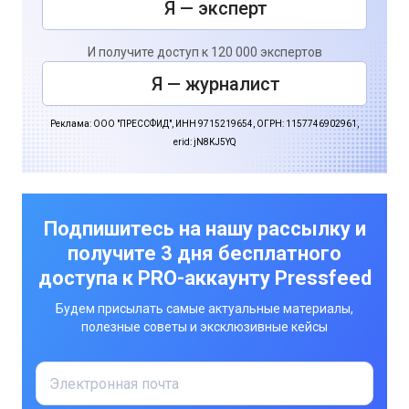
Я — эксперт
И получите доступ к 120 000 экспертов
Я — журналист
Реклама: ООО "ПРЕССФИД", ИНН 9715219654, ОГРН: 1157746902961,
erid: jN8KJ5YQ
Подпишитесь на нашу рассылку и
получите 3 дня бесплатного
доступа к PRO-аккаунту Pressfeed
Будем присылать самые актуальные материалы,
полезные советы и эксклюзивные кейсы