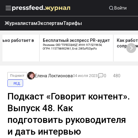
Войти
Журналистам
Экспертам
Тарифы
Бесплатный экспресс PR-аудит
Как работает отдел
Реклама: ООО "ПРЕССФИД", ИНН: 9715219654,
сопровождения Pressfeed
ОГРН: 1157746902961, Erid: 2W5zFGDycPz
Елена Локтионова
04 июля 2023
0
480
Подкаст
ред.
Подкаст «Говорит контент».
Выпуск 48. Как
подготовить руководителя
и дать интервью