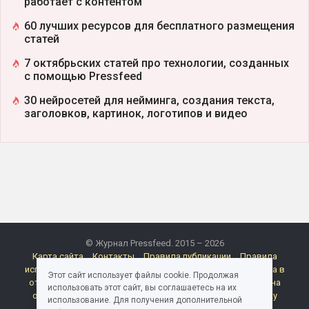
работает с контентом
60 лучших ресурсов для бесплатного размещения
статей
7 октябрьских статей про технологии, созданных
с помощью Pressfeed
30 нейросетей для нейминга, создания текста,
заголовков, картинок, логотипов и видео
© Журнал Pressfeed. 2015 – 2026
Карта сайта
Контакты
Правила публикации
Правила
использования материалов Pressfeed.Журнала
Политика в
Этот сайт использует файлы cookie. Продолжая
отношении обработки персональных данных
Согласие на
использовать этот сайт, вы соглашаетесь на их
обработку персональных данных
Согласие на рассылку
использование. Для получения дополнительной
электронных сообщений
Реклама