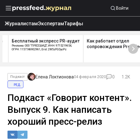
Войти
Журналистам
Экспертам
Тарифы
Бесплатный экспресс PR-аудит
Как работает отдел
Реклама: ООО "ПРЕССФИД", ИНН: 9715219654,
сопровождения Pressfeed
ОГРН: 1157746902961, Erid: 2W5zFGDycPz
Елена Локтионова
04 февраля 2020
0
1.2K
Подкаст
ред.
Подкаст «Говорит контент».
Выпуск 9. Как написать
хороший пресс-релиз