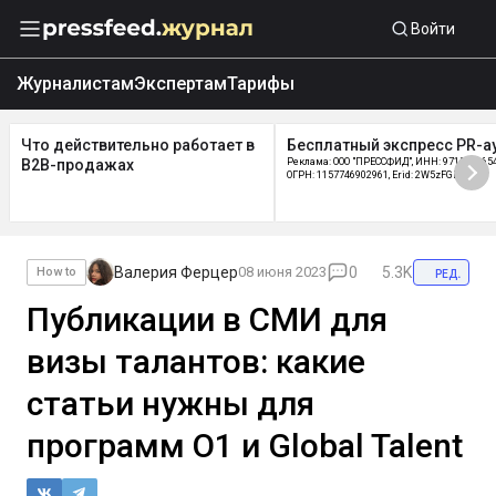
Войти
Журналистам
Экспертам
Тарифы
Что действительно работает в
Бесплатный экспресс PR-а
B2B-продажах
Реклама: ООО "ПРЕССФИД", ИНН: 9715219654
ОГРН: 1157746902961, Erid: 2W5zFGDycPz
Валерия Ферцер
08 июня 2023
0
5.3K
ред.
How to
Публикации в СМИ для
визы талантов: какие
статьи нужны для
программ O1 и Global Talent