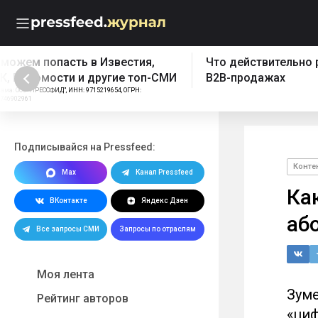
Что действительно работает в
Бесплатный эк
B2B-продажах
Реклама: ООО "ПРЕССФИД", 
1157746902961, Erid: 2W5z
Подписывайся на Pressfeed:
Конте
Max
Канал Pressfeed
Ка
ВКонтакте
Яндекс Дзен
аб
Все запросы СМИ
Запросы по отраслям
Моя лента
Зуме
Рейтинг авторов
«ци