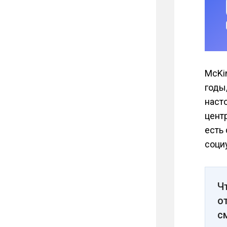
McKi
годы
наст
цент
есть
соци
Ч
о
с