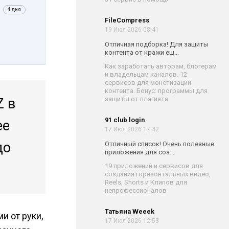
4 дня
FileCompress
19 Июл 2026 08:41
Отличная подборка! Для защиты
контента от кражи ещ...
Как заработать авторам, блогерам
и владельцам каналов. 12
сервисов для монетизации
контента. Бонус: программы для
защиты от плагиата
Z в
91 club login
ее
17 Июл 2026 17:42
до
Отличный список! Очень полезные
приложения для соз...
19 приложений и сервисов для
создания горизонтальных видео,
Reels, Shorts и Клипов для
непрофессионалов
Татьяна Weeek
и от руки,
17 Июл 2026 12:53