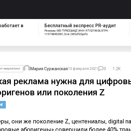
спресс PR-аудит
Как работает отдел
ИНН: 9715219654, ОГРН:
сопровождения Pressfeed
FGDycPz
Мария Суржанская
15 февраля 2021
0
1.2K
нт-маркетинг
кая реклама нужна для цифров
оригенов или поколения Z
ры, они же поколение Z, центениалы, digital na
фровые аборигены» совершили более 40% тра