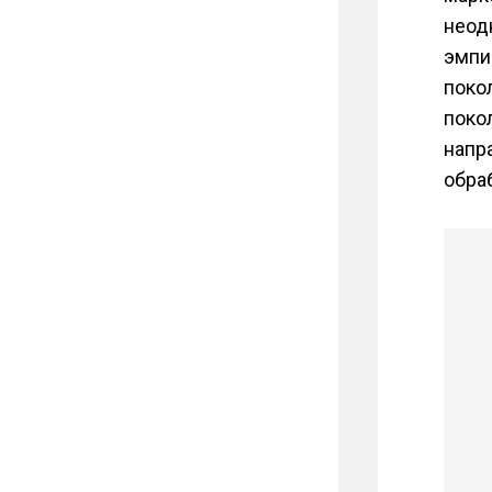
неод
эмпи
поко
поко
напр
обра