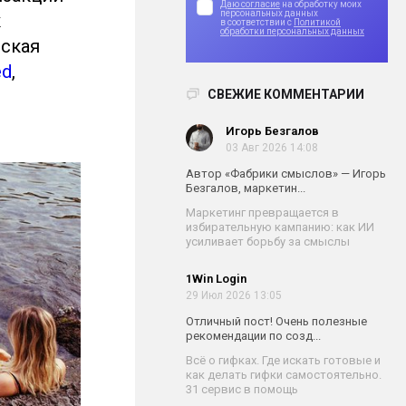
Даю согласие
на обработку моих
персональных данных
к
в соответствии с
Политикой
обработки персональных данных
нская
ed
,
СВЕЖИЕ КОММЕНТАРИИ
Игорь Безгалов
03 Авг 2026 14:08
Автор «Фабрики смыслов» — Игорь
Безгалов, маркетин...
Маркетинг превращается в
избирательную кампанию: как ИИ
усиливает борьбу за смыслы
1Win Login
29 Июл 2026 13:05
Отличный пост! Очень полезные
рекомендации по созд...
Всё о гифках. Где искать готовые и
как делать гифки самостоятельно.
31 сервис в помощь