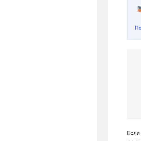
П
Если