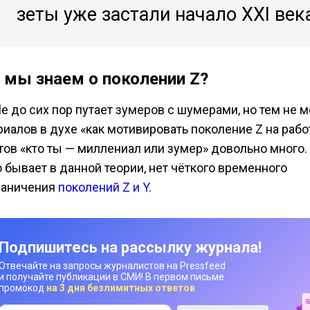
зеты уже застали начало XXI век
 мы знаем о поколении Z?
le до сих пор путает зумеров с шумерами, но тем не 
иалов в духе «как мотивировать поколение Z на работ
тов «кто ты — миллениал или зумер» довольно много. 
о бывает в данной теории, нет чёткого временного
раничения
поколений Z и Y
.
Подпишитесь на рассылку журнала!
Отвечайте на запросы журналистов на Pressfeed
и получайте публикации в СМИ! В первом письме
промокод
на 3 дня безлимитных ответов