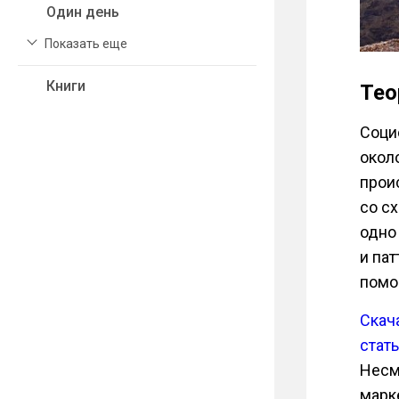
Один день
Показать еще
Книги
Тео
Соци
около
прои
со с
одно
и па
помо
Скач
стат
Несм
марк