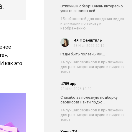
а.
Отличный обзор! Очень интересно
узнать о новых ней...
15 нейросетей для создания видео
и анимации по тексту и
изображению
Ия Пфанштиль
23 Июл 2026 20:15
менее
Рады быть полезными!...
е»,
14 лучших сервисов и приложений
И как это
для расшифровки аудио и видео в
текст
tt789 app
23 Июл 2026 13:39
Спасибо за полезную подборку
сервисов! Найти подхо...
14 лучших сервисов и приложений
для расшифровки аудио и видео в
текст
Xuper TV