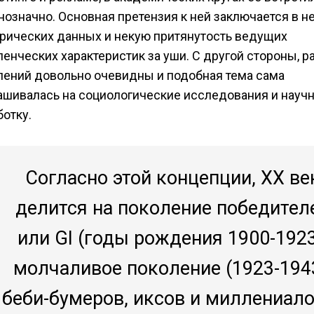
нозначно. Основная претензия к ней заключается в н
рических данных и некую притянутость ведущих
ленческих характеристик за уши. С другой стороны, р
лений довольно очевидны и подобная тема сама
ашивалась на социологические исследования и науч
ботку.
Согласно этой концепции, XX ве
делится на поколение победител
или GI (годы рождения 1900-1923
молчаливое поколение (1923-1943
беби-бумеров, иксов и миллениало