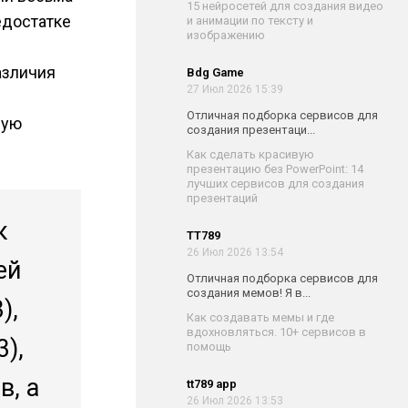
15 нейросетей для создания видео
едостатке
и анимации по тексту и
изображению
азличия
Bdg Game
27 Июл 2026 15:39
Отличная подборка сервисов для
ную
создания презентаци...
Как сделать красивую
презентацию без PowerPoint: 14
лучших сервисов для создания
презентаций
к
TT789
26 Июл 2026 13:54
ей
Отличная подборка сервисов для
создания мемов! Я в...
),
Как создавать мемы и где
вдохновляться. 10+ сервисов в
),
помощь
в, а
tt789 app
26 Июл 2026 13:53