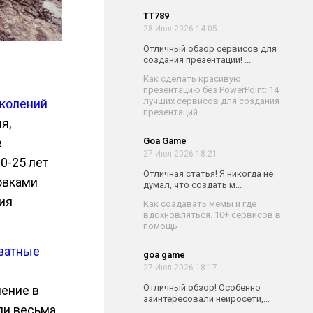
TT789
28 Июл 2026 14:05
Отличный обзор сервисов для
создания презентаций! ...
Как сделать красивую
презентацию без PowerPoint: 14
лучших сервисов для создания
колений
презентаций
я,
Goa Game
е
27 Июл 2026 18:21
0-25 лет
Отличная статья! Я никогда не
овками
думал, что создать м...
ция
Как создавать мемы и где
вдохновляться. 10+ сервисов в
помощь
хватные
goa game
27 Июл 2026 18:17
Отличный обзор! Особенно
нение в
заинтересовали нейросети,...
ли весьма