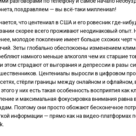
ими разговорами по телефону и самое начало необуз
рнета, поздравляем — вы всё-таки миллениал!
чается, что центениал в США и его ровесник где-нибу
нзании скорее всего проживают неодинаковый опыт. 
енее, молодое поколение имеет больше схожих черт 
ичий. Зеты глобально обеспокоены изменением клима
ребляют намного меньше алкоголя чем их старшие то
ри этом страдают от выгорания и депрессии в разы с
шественников. Центениалы выросли в цифровом про
цсетях, стёрли границы между онлайном и офлайном,
 этого у них есть такая особенность восприятия как 
ение и максимальная фокусировка внимания равна 
ндам. Поэтому они просто обожают бесконечное пот
ткой информации — прямо как на видео-платформах п
k.