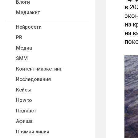
Блоги
в 20
Медиакит
экон
из к
Нейросети
на к
PR
поко
Медиа
SMM
Контент-маркетинг
Исследования
Кейсы
How to
Подкаст
Афиша
Прямая линия