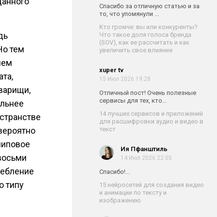
данного
Спасибо за отличную статью и за
то, что упомянули ...
Кто громче: вы или конкуренты?
дь
Что такое доля голоса бренда
(SOV), как ее рассчитать и как
Но тем
увеличить свое влияние
чем
xuper tv
та,
15 Июл 2026 19:28
варищи,
Отличный пост! Очень полезные
сервисы для тех, кто...
ильнее
14 лучших сервисов и приложений
странстве
для расшифровки аудио и видео в
текст
 вероятно
клиповое
Ия Пфанштиль
восьми
14 Июл 2026 22:05
ребление
Спасибо!...
о типу
15 нейросетей для создания видео
и анимации по тексту и
изображению