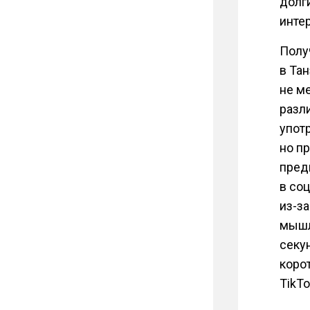
долг
инте
Полу
в Та
не м
разл
упот
но п
пред
в со
из-за
мышл
секу
коро
TikTo