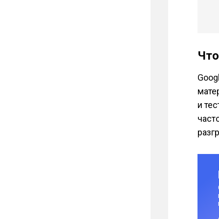
Что
Goog
матер
и тес
част
разг