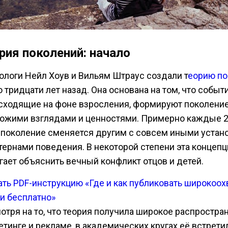
рия поколений: начало
ологи Нейл Хоув и Вильям Штраус создали т
еорию по
 тридцати лет назад. Она основана на том, что событи
сходящие на фоне взросления, формируют поколени
хожими взглядами и ценностями. Примерно каждые 2
 поколение сменяется другим с совсем иными устан
ттернами поведения. В некоторой степени эта концеп
гает объяснить вечный конфликт отцов и детей.
ать PDF-инструкцию «Где и как публиковать широкоо
ьи бесплатно»
отря на то, что теория получила широкое распростра
етинге и рекламе, в академических кругах её встрети