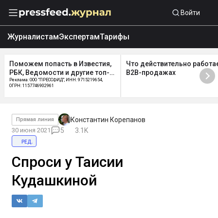
Войти
Журналистам
Экспертам
Тарифы
стия,
Что действительно работает в
Бесплатный экспрес
 топ-
B2B-продажах
Реклама: ООО "ПРЕССФИД", ИНН: 
ОГРН: 1157746902961, Erid: 2W5
654,
Константин Корепанов
Прямая линия
30 июня 2021
5
3.1K
ред.
Спроси у Таисии
Кудашкиной