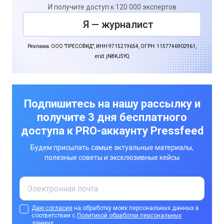
И получите доступ к 120 000 экспертов
Я — журналист
Реклама: ООО "ПРЕССФИД", ИНН 9715219654, ОГРН: 1157746902961,
erid: jN8KJ5YQ
Подпишитесь на нашу рассылку и
получите 3 дня бесплатного
доступа к PRO-аккаунту Pressfeed
Будем присылать самые актуальные материалы,
полезные советы и эксклюзивные кейсы
Даю согласие
на обработку моих персональных данных в
соответствии с
Политикой обработки персональных
данных