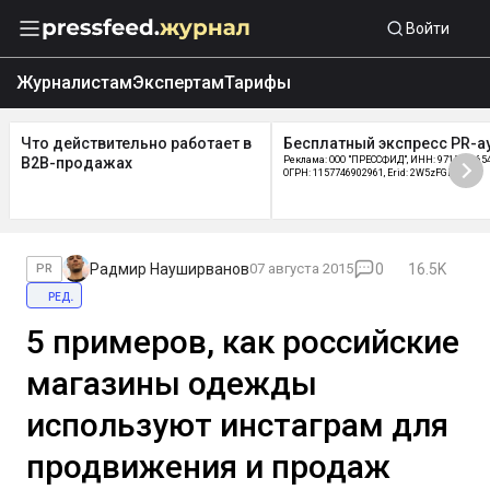
Войти
Журналистам
Экспертам
Тарифы
Что действительно работает в
Бесплатный экспресс PR-а
B2B-продажах
Реклама: ООО "ПРЕССФИД", ИНН: 9715219654
ОГРН: 1157746902961, Erid: 2W5zFGDycPz
Радмир Науширванов
07 августа 2015
0
16.5K
PR
ред.
5 примеров, как российские
магазины одежды
используют инстаграм для
продвижения и продаж