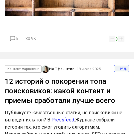
6
30.9K
3
ред.
Ия Пфанштиль
18 июля 2025
Контент-маркетинг
12 историй о покорении топа
поисковиков: какой контент и
приемы сработали лучше всего
Публикуете качественные статьи, но поисковики не
выводят их в топ? В
Pressfeed
.Журнале собрали
истории тех, кто смог угодить алгоритмам.