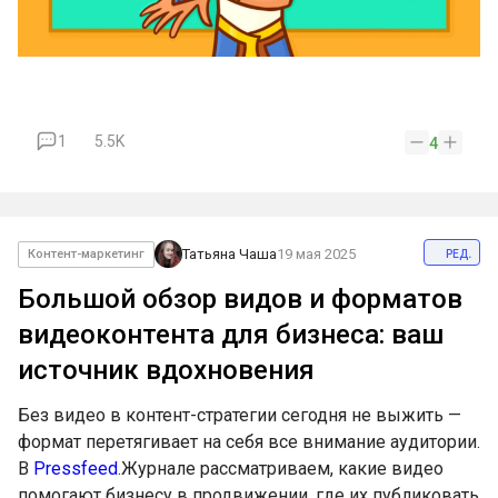
1
5.5K
4
ред.
Татьяна Чаша
19 мая 2025
Контент-маркетинг
Большой обзор видов и форматов
видеоконтента для бизнеса: ваш
источник вдохновения
Без видео в контент-стратегии сегодня не выжить —
формат перетягивает на себя все внимание аудитории.
В
Pressfeed
.Журнале рассматриваем, какие видео
помогают бизнесу в продвижении, где их публиковать