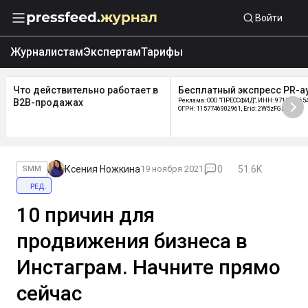
Войти
Журналистам
Экспертам
Тарифы
Что действительно работает в
Бесплатный экспресс PR-а
B2B-продажах
Реклама: ООО "ПРЕССФИД", ИНН: 9715219654
ОГРН: 1157746902961, Erid: 2W5zFGDycPz
Ксения Ножкина
19 ноября 2021
0
51.6K
SMM
ред.
10 причин для
продвижения бизнеса в
Инстаграм. Начните прямо
сейчас