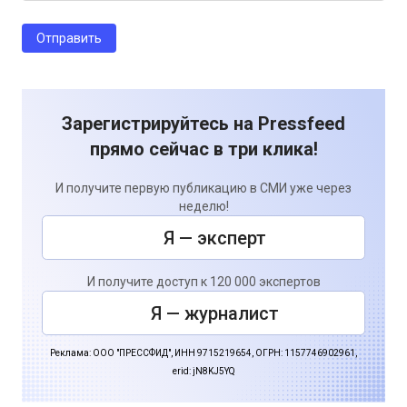
Зарегистрируйтесь на Pressfeed
прямо сейчас в три клика!
И получите первую публикацию в СМИ уже через
неделю!
Я — эксперт
И получите доступ к 120 000 экспертов
Я — журналист
Реклама: ООО "ПРЕССФИД", ИНН 9715219654, ОГРН: 1157746902961,
erid: jN8KJ5YQ