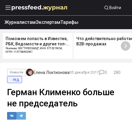
Войти
Журналистам
Экспертам
Тарифы
Поможем попасть в Известия,
Что действительно работае
РБК, Ведомости и другие топ-
B2B-продажах
СМИ
Реклама: ООО "ПРЕССФИД", ИНН: 9715219654,
ОГРН: 1157746902961
Елена Локтионова
05 декабря 2017
0
280
Новости
ред.
Герман Клименко больше
не председатель