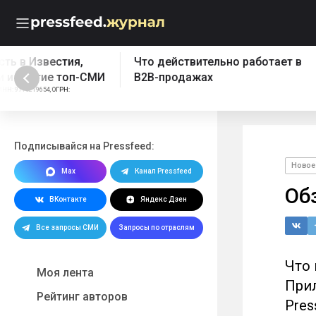
Что действительно работает в
Бесплатный эк
B2B-продажах
Реклама: ООО "ПРЕССФИД", 
1157746902961, Erid: 2W5z
Подписывайся на Pressfeed:
Новое
Max
Канал Pressfeed
Об
ВКонтакте
Яндекс Дзен
Все запросы СМИ
Запросы по отраслям
Что 
Моя лента
При
Рейтинг авторов
Pres