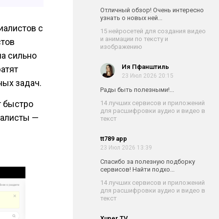
Отличный обзор! Очень интересно
узнать о новых ней...
иалистов с
15 нейросетей для создания видео
и анимации по тексту и
стов
изображению
а сильно
Ия Пфанштиль
ратят
23 Июл 2026 20:15
ных задач.
Рады быть полезными!...
т быстро
14 лучших сервисов и приложений
для расшифровки аудио и видео в
налисты —
текст
tt789 app
23 Июл 2026 13:39
Спасибо за полезную подборку
сервисов! Найти подхо...
14 лучших сервисов и приложений
для расшифровки аудио и видео в
текст
Xuper TV