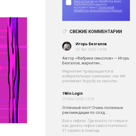
Даю согласие
на обработку моих
персональных данных
в соответствии с
Политикой
обработки персональных данных
СВЕЖИЕ КОММЕНТАРИИ
Игорь Безгалов
03 Авг 2026 14:08
Автор «Фабрики смыслов» — Игорь
Безгалов, маркетин...
Маркетинг превращается в
избирательную кампанию: как ИИ
усиливает борьбу за смыслы
1Win Login
29 Июл 2026 13:05
Отличный пост! Очень полезные
рекомендации по созд...
Всё о гифках. Где искать готовые и
как делать гифки самостоятельно.
31 сервис в помощь