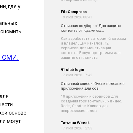
и, где у
FileCompress
19 Июл 2026 08:41
нальных
Отличная подборка! Для защиты
контента от кражи ещ...
экономить
Как заработать авторам, блогерам
и владельцам каналов. 12
сервисов для монетизации
контента. Бонус: программы для
в СМИ.
защиты от плагиата
91 club login
17 Июл 2026 17:42
Отличный список! Очень полезные
приложения для соз...
 для
19 приложений и сервисов для
создания горизонтальных видео,
нести
Reels, Shorts и Клипов для
непрофессионалов
кой основе
ли могут
Татьяна Weeek
17 Июл 2026 12:53