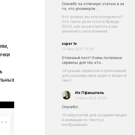
Спасибо за отличную статью и за
то, что упомянули ...
Кто громче: вы или конкуренты?
Что такое доля голоса бренда
(SOV), как ее рассчитать и как
увеличить свое влияние
xuper tv
ям,
15 Июл 2026 19:28
очки
Отличный пост! Очень полезные
сервисы для тех, кто...
ь
14 лучших сервисов и приложений
для расшифровки аудио и видео в
альных
текст
Ия Пфанштиль
14 Июл 2026 22:05
Спасибо!...
15 нейросетей для создания видео
и анимации по тексту и
изображению