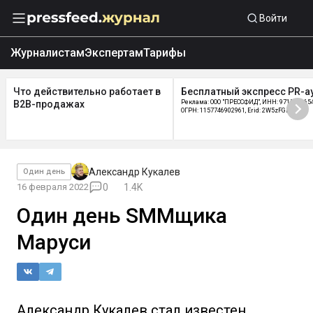
Войти
Журналистам
Экспертам
Тарифы
Что действительно работает в
Бесплатный экспресс PR-а
B2B-продажах
Реклама: ООО "ПРЕССФИД", ИНН: 9715219654
ОГРН: 1157746902961, Erid: 2W5zFGDycPz
Александр Кукалев
Один день
16 февраля 2022
0
1.4K
Один день SMMщика
Маруси
Александр Кукалев стал известен