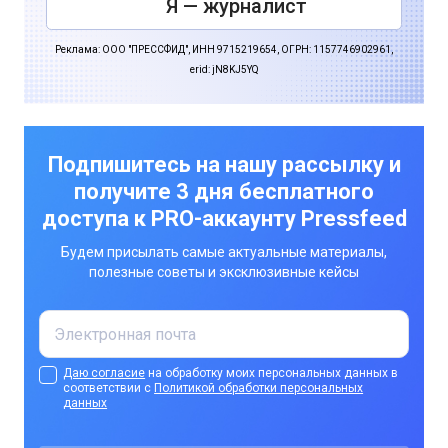
Я — журналист
Реклама: ООО "ПРЕССФИД", ИНН 9715219654, ОГРН: 1157746902961,
erid: jN8KJ5YQ
Подпишитесь на нашу рассылку и
получите 3 дня бесплатного
доступа к PRO-аккаунту Pressfeed
Будем присылать самые актуальные материалы,
полезные советы и эксклюзивные кейсы
Даю согласие
на обработку моих персональных данных в
соответствии с
Политикой обработки персональных
данных