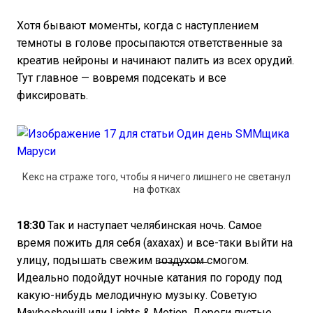
Хотя бывают моменты, когда с наступлением
темноты в голове просыпаются ответственные за
креатив нейроны и начинают палить из всех орудий.
Тут главное — вовремя подсекать и все
фиксировать.
Кекс на страже того, чтобы я ничего лишнего не светанул
на фотках
18:30
Так и наступает челябинская ночь. Самое
время пожить для себя (ахахах) и все-таки выйти на
улицу, подышать свежим в̶о̶з̶д̶у̶х̶о̶м̶ смогом.
Идеально подойдут ночные катания по городу под
какую-нибудь мелодичную музыку. Советую
Maybeshewill или Lights & Motion. Дороги пустые,