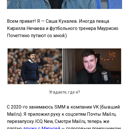
Всем привет! Я — Саша Кукалев. Иногда певца
Кирилла Нечаева и футбольного тренера Маурисио
Почеттино путают со мной:)
Угадаете, где я?
С 2020-го занимаюсь SMM в компании VK (бывший
Mail.ru). Я приложил руку к соцсетям Почты Mail.ru,
перезапуску ICQ New, Смотри Mail.ru, теперь же
плотно
дружу с Марусей
— голосовым помощником,