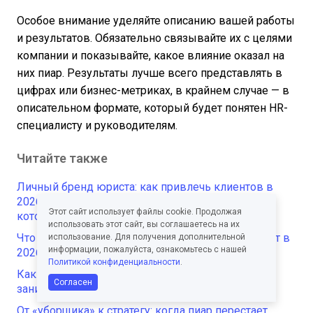
Особое внимание уделяйте описанию вашей работы
и результатов. Обязательно связывайте их с целями
компании и показывайте, какое влияние оказал на
них пиар. Результаты лучше всего представлять в
цифрах или бизнес-метриках, в крайнем случае — в
описательном формате, который будет понятен HR-
специалисту и руководителям.
Читайте также
Личный бренд юриста: как привлечь клиентов в
2026 году — 5 работающих техник и 5 ошибок,
Этот сайт использует файлы cookie. Продолжая
которые разрушают репутацию
использовать этот сайт, вы соглашаетесь на их
Что волнует пиарщиков и какие книги они читают в
использование. Для получения дополнительной
информации, пожалуйста, ознакомьтесь с нашей
2026 году. Исследование
Политикой конфиденциальности
.
Как пиарить руководителя, который не хочет
Согласен
заниматься публичностью: 7 решений
От «уборщика» к стратегу: когда пиар перестает