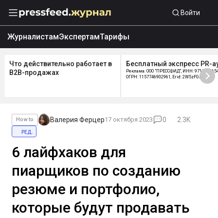
Войти
Журналистам
Экспертам
Тарифы
Что действительно работает в
Бесплатный экспресс PR-а
B2B-продажах
Реклама: ООО "ПРЕССФИД", ИНН: 9715219654
ОГРН: 1157746902961, Erid: 2W5zFGDycPz
Валерия Ферцер
17 октября 2023
0
2.3K
How to
ред.
6 лайфхаков для
пиарщиков по созданию
резюме и портфолио,
которые будут продавать