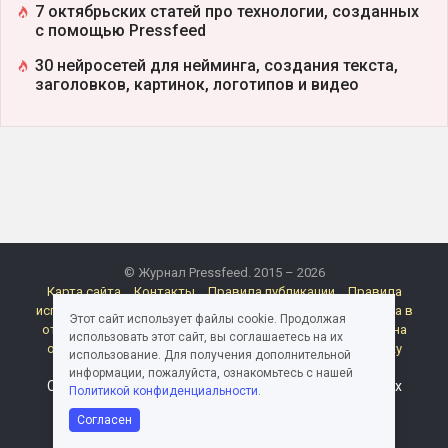
7 октябрьских статей про технологии, созданных
с помощью Pressfeed
30 нейросетей для нейминга, создания текста,
заголовков, картинок, логотипов и видео
© Журнал Pressfeed. 2015 – 2026
Карта сайта
Контакты
Правила публикации
Правила
использования материалов Pressfeed.Журнала
Политика в
Этот сайт использует файлы cookie. Продолжая
отношении обработки персональных данных
Согласие на
использовать этот сайт, вы соглашаетесь на их
обработку персональных данных
Согласие на рассылку
использование. Для получения дополнительной
электронных сообщений
Реклама
информации, пожалуйста, ознакомьтесь с нашей
Следите за миром медиа и пиара в каналах и группах
Политикой конфиденциальности
.
Pressfeed
Согласен