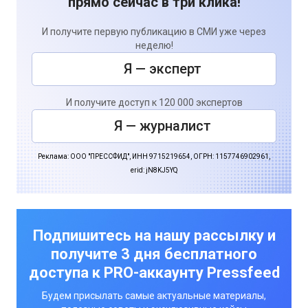
прямо сейчас в три клика!
И получите первую публикацию в СМИ уже через
неделю!
Я — эксперт
И получите доступ к 120 000 экспертов
Я — журналист
Реклама: ООО "ПРЕССФИД", ИНН 9715219654, ОГРН: 1157746902961,
erid: jN8KJ5YQ
Подпишитесь на нашу рассылку и
получите 3 дня бесплатного
доступа к PRO-аккаунту Pressfeed
Будем присылать самые актуальные материалы,