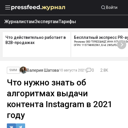
Войти
Журналистам
Экспертам
Тарифы
Что действительно работает в
Бесплатный экспресс PR-а
B2B-продажах
Реклама: ООО "ПРЕССФИД", ИНН: 9715219654
ОГРН: 1157746902961, Erid: 2W5zFGDycPz
Валерия Шатова
10 августа 2021
0
2.8K
SMM
Что нужно знать об
алгоритмах выдачи
контента Instagram в 2021
году