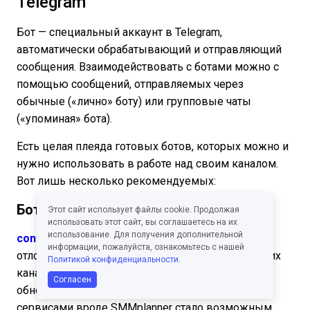
Telegram
Бот — специальный аккаунт в Telegram,
автоматически обрабатывающий и отправляющий
сообщения. Взаимодействовать с ботами можно с
помощью сообщений, отправляемых через
обычные («лично» боту) или групповые чаты
(«упоминая» бота).
Есть целая плеяда готовых ботов, которых можно и
нужно использовать в работе над своим каналом.
Вот лишь несколько рекомендуемых:
Боты для постинга
Этот сайт использует файлы cookie. Продолжая
использовать этот сайт, вы соглашаетесь на их
использование. Для получения дополнительной
controllerbot
помогает создавать посты с
информации, пожалуйста, ознакомьтесь с нашей
отложенной публикацией. Причем для нескольких
Политикой конфиденциальности
.
каналов в одном месте. С последними
Согласен
обновлениями мессенджера и внешними
сервисами вроде SMMplanner стало возможным