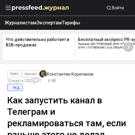
Войти
Журналистам
Экспертам
Тарифы
Что действительно работает в
Бесплатный экспресс PR-а
B2B-продажах
Реклама: ООО "ПРЕССФИД", ИНН: 9715219654
ОГРН: 1157746902961, Erid: 2W5zFGDycPz
Константин Корепанов
SMM
Кризис
15 марта 2022
1
6.9K
ред.
Как запустить канал в
Телеграм и
рекламироваться там, если
раньше этого не делал.