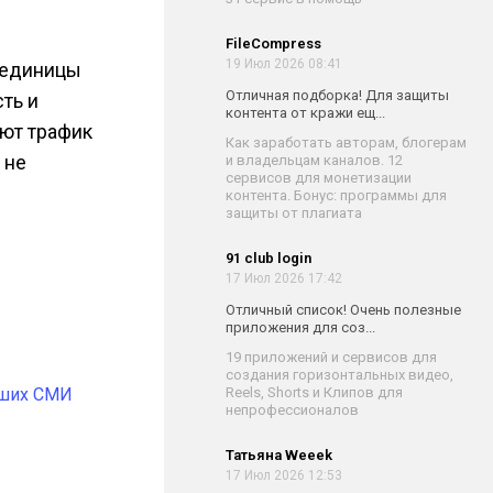
FileCompress
19 Июл 2026 08:41
 единицы
Отличная подборка! Для защиты
ть и
контента от кражи ещ...
ают трафик
Как заработать авторам, блогерам
 не
и владельцам каналов. 12
сервисов для монетизации
контента. Бонус: программы для
защиты от плагиата
91 club login
17 Июл 2026 17:42
Отличный список! Очень полезные
приложения для соз...
19 приложений и сервисов для
создания горизонтальных видео,
ейших СМИ
Reels, Shorts и Клипов для
непрофессионалов
Татьяна Weeek
17 Июл 2026 12:53