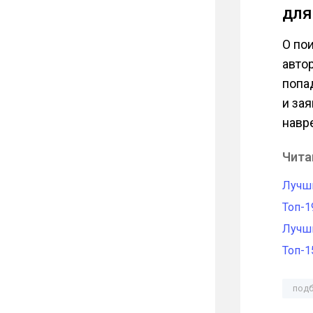
дл
О по
авто
попа
и за
навр
Чита
Лучши
Топ-1
Лучши
Топ-1
подб