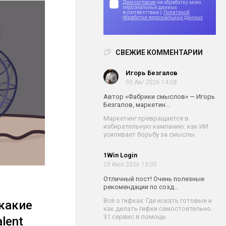
Даю согласие
на обработку моих
персональных данных
в соответствии с
Политикой
обработки персональных данных
СВЕЖИЕ КОММЕНТАРИИ
Игорь Безгалов
03 Авг 2026 14:08
Автор «Фабрики смыслов» — Игорь
Безгалов, маркетин...
Маркетинг превращается в
избирательную кампанию: как ИИ
усиливает борьбу за смыслы
1Win Login
29 Июл 2026 13:05
Отличный пост! Очень полезные
рекомендации по созд...
Всё о гифках. Где искать готовые и
 какие
как делать гифки самостоятельно.
31 сервис в помощь
lent