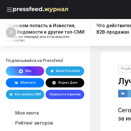
Что действительно работает в
Бесплатный эк
B2B-продажах
Реклама: ООО "ПРЕССФИД", 
1157746902961, Erid: 2W5z
Подписывайся на Pressfeed:
Подб
Max
Канал Pressfeed
Лу
ВКонтакте
Яндекс Дзен
Все запросы СМИ
Запросы по отраслям
Сего
Моя лента
за и
Рейтинг авторов