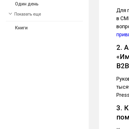
Один день
Для 
Показать еще
в СМ
вопр
Книги
прив
2. 
«Им
B2B
Руко
тыся
Pres
3. 
пом