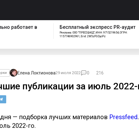
спресс PR-аудит
Как работает отдел
ИНН: 9715219654, ОГРН:
сопровождения Pressfeed
FGDycPz
Елена Локтионова
29 июля 2022
0
216
орки
чшие публикации за июль 2022-
дня — подборка лучших материалов
Pressfeed
юль 2022-го.