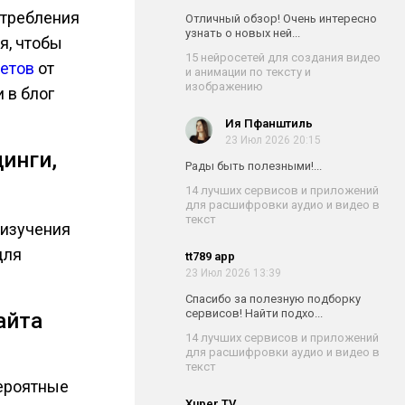
отребления
Отличный обзор! Очень интересно
узнать о новых ней...
я, чтобы
15 нейросетей для создания видео
ветов
от
и анимации по тексту и
изображению
 в блог
Ия Пфанштиль
23 Июл 2026 20:15
динги,
Рады быть полезными!...
14 лучших сервисов и приложений
для расшифровки аудио и видео в
текст
 изучения
для
tt789 app
23 Июл 2026 13:39
Спасибо за полезную подборку
сервисов! Найти подхо...
айта
14 лучших сервисов и приложений
для расшифровки аудио и видео в
текст
вероятные
Xuper TV