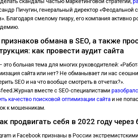
сделать скандалы частью маркетинговой стратегии,
р
сандр Пичугин, генеральный директор «Феодальной 
в». Благодаря смелому пиару, его компания активно 
ндемию.
5 признаков обмана в SEO, а также про
трукция: как провести аудит сайта
— это больная тема для многих руководителей: «Работ
мизация сайта или нет? Не обманывает ли нас сеошни
рить SEO и на что вообще смотреть в отчетах?».
sfeed.Журнал вместе с SEO-специалистами
разобралс
ить качество поисковой оптимизации сайта
и не попас
ок к мошенникам.
Как продвигать себя в 2022 году через 
agram и Facebook признаны в России экстремистскими