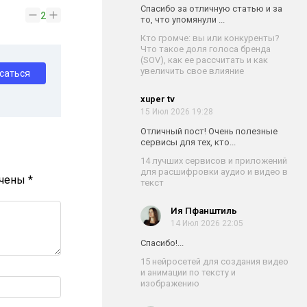
Спасибо за отличную статью и за
2
то, что упомянули ...
Кто громче: вы или конкуренты?
Что такое доля голоса бренда
(SOV), как ее рассчитать и как
увеличить свое влияние
саться
xuper tv
15 Июл 2026 19:28
Отличный пост! Очень полезные
сервисы для тех, кто...
14 лучших сервисов и приложений
для расшифровки аудио и видео в
ечены
*
текст
Ия Пфанштиль
14 Июл 2026 22:05
Спасибо!...
15 нейросетей для создания видео
и анимации по тексту и
изображению