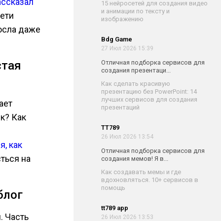
ассказал
15 нейросетей для создания видео
и анимации по тексту и
сети
изображению
росла даже
Bdg Game
27 Июл 2026 15:39
стая
Отличная подборка сервисов для
создания презентаци...
Как сделать красивую
презентацию без PowerPoint: 14
лучших сервисов для создания
ает
презентаций
к? Как
TT789
26 Июл 2026 13:54
я, как
Отличная подборка сервисов для
ться на
создания мемов! Я в...
Как создавать мемы и где
вдохновляться. 10+ сервисов в
помощь
блог
tt789 app
. Часть
26 Июл 2026 13:53