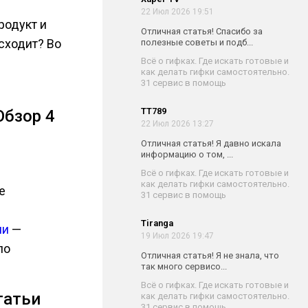
22 Июл 2026 19:51
родукт и
Отличная статья! Спасибо за
исходит? Во
полезные советы и подб...
Всё о гифках. Где искать готовые и
как делать гифки самостоятельно.
31 сервис в помощь
TT789
Обзор 4
22 Июл 2026 13:27
Отличная статья! Я давно искала
информацию о том, ...
Всё о гифках. Где искать готовые и
как делать гифки самостоятельно.
е
31 сервис в помощь
Tiranga
ии
—
19 Июл 2026 19:47
по
Отличная статья! Я не знала, что
так много сервисо...
Всё о гифках. Где искать готовые и
татьи
как делать гифки самостоятельно.
31 сервис в помощь