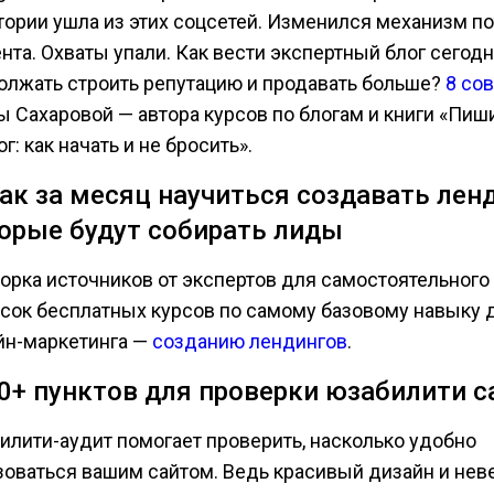
тории ушла из этих соцсетей. Изменился механизм п
нта. Охваты упали. Как вести экспертный блог сегодн
олжать строить репутацию и продавать больше?
8 со
ы Сахаровой — автора курсов по блогам и книги «Пиши
ог: как начать и не бросить».
Как за месяц научиться создавать лен
орые будут собирать лиды
орка источников от экспертов для самостоятельного
исок бесплатных курсов по самому базовому навыку 
йн-маркетинга —
созданию лендингов
.
80+ пунктов для проверки юзабилити с
илити-аудит помогает проверить, насколько удобно
зоваться вашим сайтом. Ведь красивый дизайн и не