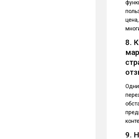
функц
поль
цена,
мног
8. 
мар
стр
от
Одни
переж
обст
пред
конт
9. 