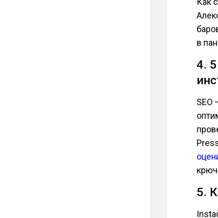
Как 
Алек
баро
в па
4. 
инс
SEO 
опти
прове
Pres
оцен
крюч
5. 
Inst