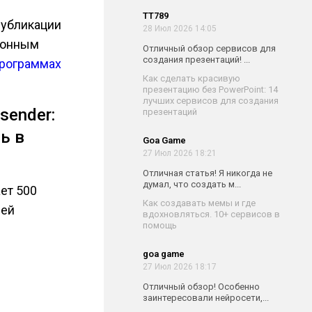
TT789
публикации
28 Июл 2026 14:05
ционным
Отличный обзор сервисов для
создания презентаций! ...
программах
Как сделать красивую
презентацию без PowerPoint: 14
лучших сервисов для создания
sender:
презентаций
ь в
Goa Game
27 Июл 2026 18:21
Отличная статья! Я никогда не
думал, что создать м...
ет 500
Как создавать мемы и где
лей
вдохновляться. 10+ сервисов в
помощь
goa game
27 Июл 2026 18:17
Отличный обзор! Особенно
заинтересовали нейросети,...