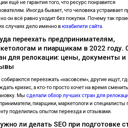
ии ещё не гарантия того, что ресурс понравится
зователям. Иногда бывает, что человека устраивает п
 но он всё равно уходит без покупки. Почему так про
их случаях дело именно в
юзабилити сайта
.
Куда переехать предпринимателям,
кетологам и пиарщикам в 2022 году. 
ан для релокации: цены, документы и
зывы
 собираются переезжать «насовсем», другие ищут, гд
дать кризис, а кто-то просто хочет на время сменить
ановку. Мы
сделали обзор лучших стран для релокац
приниматели, пиарщики, маркетологи и специалисты 
енту поделились опытом переезда и отзывами.
Нужно ли делать SEO при подготовке с