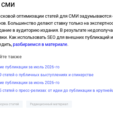
я СМИ
исковой оптимизации статей для СМИ задумываются
ров. Большинство делают ставку только на экспертнос
дание в аудиторию издания. В результате недополуч
явки. Как использовать SEO для внешних публикаций и
едить,
разбираемся в материале
.
йте также
е публикации за июль 2026-го
9 статей о публичных выступлениях и спикерстве
е публикации за июнь 2026-го
5 статей о пресс-релизах: от идеи до публикации в крупн
орка статей
Редакционный материал