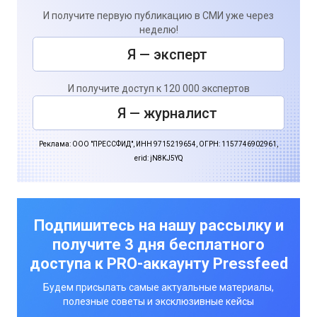
И получите первую публикацию в СМИ уже через
неделю!
Я — эксперт
И получите доступ к 120 000 экспертов
Я — журналист
Реклама: ООО "ПРЕССФИД", ИНН 9715219654, ОГРН: 1157746902961,
erid: jN8KJ5YQ
Подпишитесь на нашу рассылку и
получите 3 дня бесплатного
доступа к PRO-аккаунту Pressfeed
Будем присылать самые актуальные материалы,
полезные советы и эксклюзивные кейсы