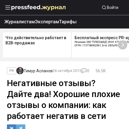
Войти
Журналистам
Экспертам
Тарифы
Что действительно работает в
Бесплатный экспресс PR-а
B2B-продажах
Реклама: ООО "ПРЕССФИД", ИНН: 9715219654
ОГРН: 1157746902961, Erid: 2W5zFGDycPz
Тимур Асланов
26 октября 2015
0
56.5K
PR
Негативные отзывы?
Дайте два! Хорошие плохие
отзывы о компании: как
работает негатив в сети