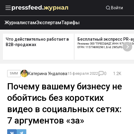
Войти
Журналистам
Экспертам
Тарифы
Что действительно работает в
Бесплатный экспресс PR-а
B2B-продажах
Реклама: ООО "ПРЕССФИД", ИНН: 9715219654
ОГРН: 1157746902961, Erid: 2W5zFGDycPz
Катерина Ундалова
15 февраля 2022
0
1.2K
SMM
Почему вашему бизнесу не
обойтись без коротких
видео в социальных сетях:
7 аргументов «за»