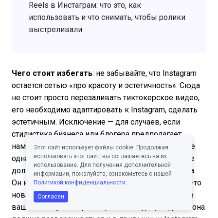
Reels в Инстаграм: что это, как
использовать и что снимать, чтобы ролики
выстреливали
Чего стоит избегать
: не забывайте, что Instagram
остается сетью «про красоту и эстетичность». Сюда
не стоит просто перезаливать тиктокерское видео,
его необходимо адаптировать к Instagram, сделать
эстетичным. Исключение — для случаев, если
стилистика бизнеса или блогера предполагает
намеренную аляповатость и избыточность. И еще
Этот сайт использует файлы cookie. Продолжая
использовать этот сайт, вы соглашаетесь на их
одна важная деталь: контент в коротких видео не
использование. Для получения дополнительной
должен отрываться от набора тем всего аккаунта.
информации, пожалуйста, ознакомьтесь с нашей
Он не должен быть «посторонним». А если какая-то
Политикой конфиденциальности
.
новая тема тестируется и впервые открывается в
Согласен
вашем аккаунте через короткие видео, то далее она